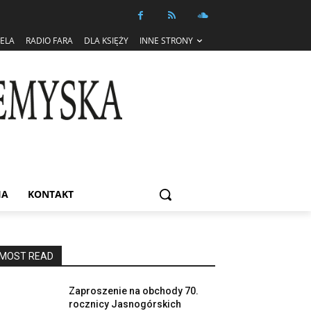
IELA
RADIO FARA
DLA KSIĘŻY
INNE STRONY
IA
KONTAKT
MOST READ
Zaproszenie na obchody 70.
rocznicy Jasnogórskich