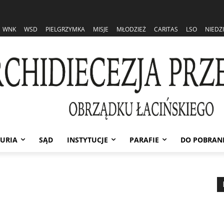
WNK
WSD
PIELGRZYMKA
MISJE
MŁODZIEŻ
CARITAS
LSO
NIEDZ
URIA
SĄD
INSTYTUCJE
PARAFIE
DO POBRAN