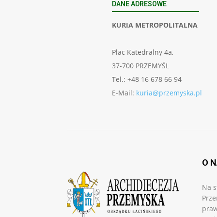
DANE ADRESOWE
KURIA METROPOLITALNA
Plac Katedralny 4a,
37-700 PRZEMYŚL
Tel.: +48 16 678 66 94
E-Mail:
kuria@przemyska.pl
O 
Na s
Prze
praw