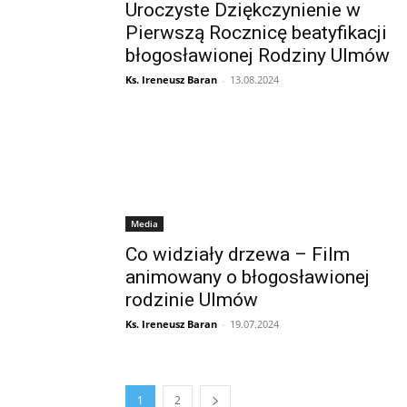
Uroczyste Dziękczynienie w
Pierwszą Rocznicę beatyfikacji
błogosławionej Rodziny Ulmów
Ks. Ireneusz Baran
-
13.08.2024
Media
Co widziały drzewa – Film
animowany o błogosławionej
rodzinie Ulmów
Ks. Ireneusz Baran
-
19.07.2024
1
2