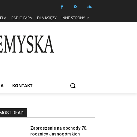
IELA
RADIO FARA
DLA KSIĘŻY
INNE STRONY
IA
KONTAKT
MOST READ
Zaproszenie na obchody 70.
rocznicy Jasnogórskich