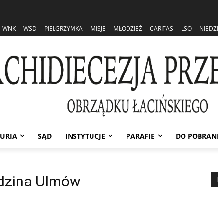
WNK
WSD
PIELGRZYMKA
MISJE
MŁODZIEŻ
CARITAS
LSO
NIEDZ
URIA
SĄD
INSTYTUCJE
PARAFIE
DO POBRAN
dzina Ulmów