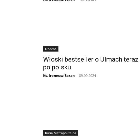
Obecne
Włoski bestseller o Ulmach teraz
po polsku
Ks. Ireneusz Baran
-
09.09.2024
Kuria Metropolitalna