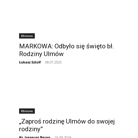
Minione
MARKOWA: Odbyło się święto bł.
Rodziny Ulmów
Łukasz Sztolf
-
08.07.2025
Minione
„Zaproś rodzinę Ulmów do swojej
rodziny”
Ks. Ireneusz Baran
-
16.09.2024