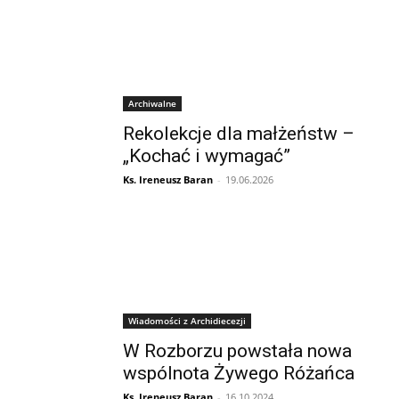
Archiwalne
Rekolekcje dla małżeństw –
„Kochać i wymagać”
Ks. Ireneusz Baran
-
19.06.2026
Wiadomości z Archidiecezji
W Rozborzu powstała nowa
wspólnota Żywego Różańca
Ks. Ireneusz Baran
-
16.10.2024