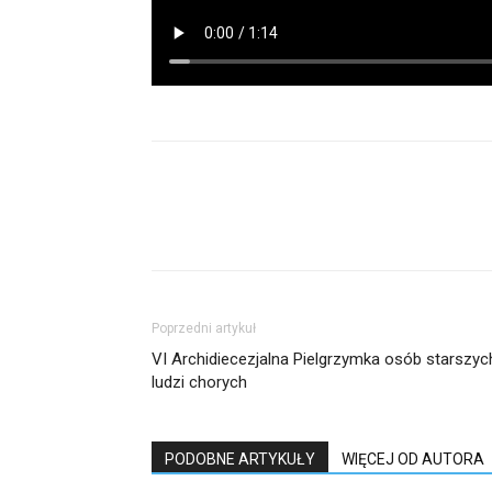
Udział
Poprzedni artykuł
VI Archidiecezjalna Pielgrzymka osób starszych
ludzi chorych
PODOBNE ARTYKUŁY
WIĘCEJ OD AUTORA