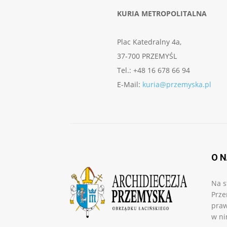
KURIA METROPOLITALNA
Plac Katedralny 4a,
37-700 PRZEMYŚL
Tel.: +48 16 678 66 94
E-Mail:
kuria@przemyska.pl
O 
Na s
Prze
praw
w ni