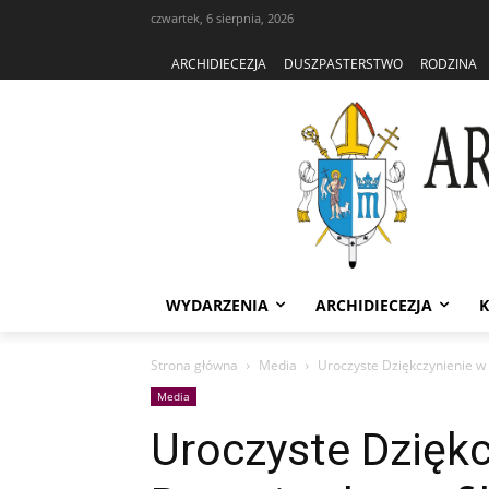
czwartek, 6 sierpnia, 2026
ARCHIDIECEZJA
DUSZPASTERSTWO
RODZINA
WYDARZENIA
ARCHIDIECEZJA
K
Strona główna
Media
Uroczyste Dziękczynienie w 
Media
Uroczyste Dzięk