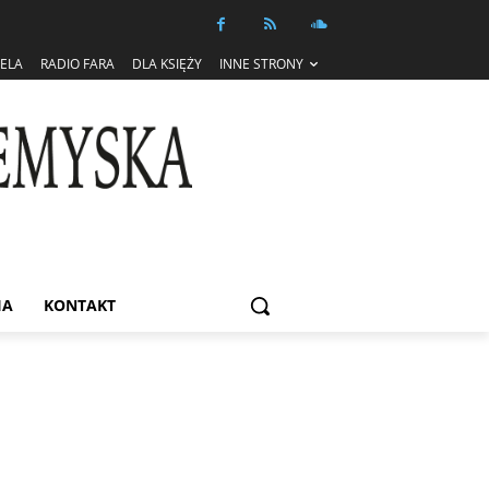
IELA
RADIO FARA
DLA KSIĘŻY
INNE STRONY
IA
KONTAKT
Informacja dot. funkcjonowania Sądu
Metropolitalnego