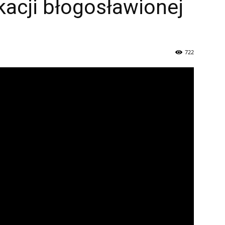
kacji błogosławionej
722