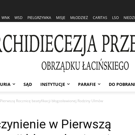
WNK
WSD
PIELGRZYMKA
MISJE
MŁODZIEŻ
CARITAS
LSO
NIEDZ
URIA
SĄD
INSTYTUCJE
PARAFIE
DO POBRAN
Pierwszą Rocznicę beatyfikacji błogosławionej Rodziny Ulmów
czynienie w Pierwszą