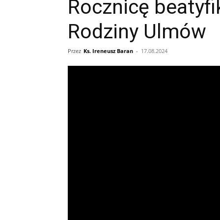
Rocznicę beatyfi
Rodziny Ulmów
Przez
Ks. Ireneusz Baran
-
17.08.2024