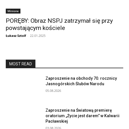
Minione
PORĘBY: Obraz NSPJ zatrzymał się przy
powstającym kościele
Łukasz Sztolf
-
22.01.2025
MOST READ
Zaproszenie na obchody 70. rocznicy
Jasnogórskich Ślubów Narodu
05.08.2026
Zaproszenie na Światową premierę
oratorium „Życie jest darem” w Kalwarii
Pacławskiej
03.08.2026