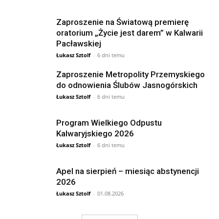
Zaproszenie na Światową premierę
oratorium „Życie jest darem” w Kalwarii
Pacławskiej
Łukasz Sztolf
-
6 dni temu
Zaproszenie Metropolity Przemyskiego
do odnowienia Ślubów Jasnogórskich
Łukasz Sztolf
-
6 dni temu
Program Wielkiego Odpustu
Kalwaryjskiego 2026
Łukasz Sztolf
-
6 dni temu
Apel na sierpień – miesiąc abstynencji
2026
Łukasz Sztolf
-
01.08.2026