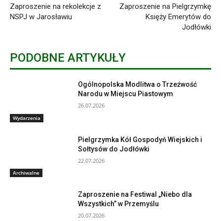
Zaproszenie na rekolekcje z
Zaproszenie na Pielgrzymkę
NSPJ w Jarosławiu
Księży Emerytów do
Jodłówki
PODOBNE ARTYKUŁY
Ogólnopolska Modlitwa o Trzeźwość
Narodu w Miejscu Piastowym
26.07.2026
Wydarzenia
Pielgrzymka Kół Gospodyń Wiejskich i
Sołtysów do Jodłówki
22.07.2026
Archiwalne
Zaproszenie na Festiwal „Niebo dla
Wszystkich” w Przemyślu
20.07.2026