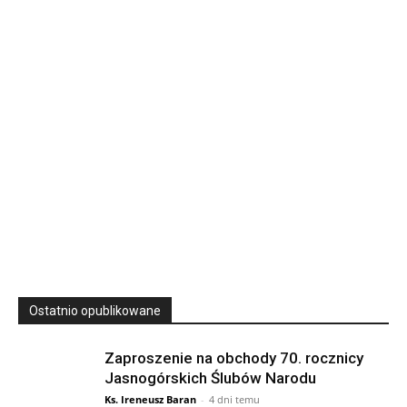
Rekolekcje kapłańskie w WSD Przemyśl – Seria III
Wyższe Seminarium Duchowne,
ul. Zamkowa 5 Przemyśl,
podkarpackie 37-700 Polska
23
SIERPNIA, 2026
23 Niedz., 2026 00:00
Ostatnio opublikowane
Zaproszenie na obchody 70. rocznicy
Jasnogórskich Ślubów Narodu
Ks. Ireneusz Baran
-
4 dni temu