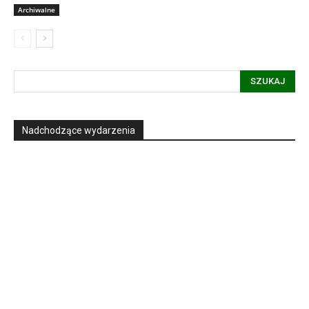
Archiwalne
SZUKAJ
Nadchodzące wydarzenia
Informacja dot. funkcjonowania Sądu
Metropolitalnego