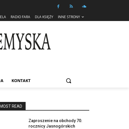
IELA
RADIO FARA
DLA KSIĘŻY
INNE STRONY
IA
KONTAKT
MOST READ
Zaproszenie na obchody 70.
rocznicy Jasnogórskich