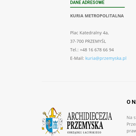
DANE ADRESOWE
KURIA METROPOLITALNA
Plac Katedralny 4a,
37-700 PRZEMYŚL
Tel.: +48 16 678 66 94
E-Mail:
kuria@przemyska.pl
O 
Na s
Prze
praw