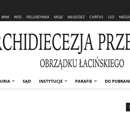
WNK
WSD
PIELGRZYMKA
MISJE
MŁODZIEŻ
CARITAS
LSO
NIEDZ
URIA
SĄD
INSTYTUCJE
PARAFIE
DO POBRAN