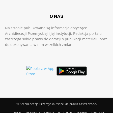
O NAS
Na stronie publikowane są informacje dotyczące
Archidiecezji Przemyskiej i jej instytucji. Redakcja portalu
zastrzega sobie prawo do decyzji o publikacji materiału oraz
do dokonywania w nim wszelkich zmian.
© Archidiecezja Przemyska. Wszelkie prawa zastrzeżone.