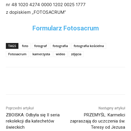
nr 48 1020 4274 0000 1202 0025 1777
z dopiskiem „FOTOSACRUM”
Formularz Fotosacrum
TAGS
foto
fotograf
fotografia
fotografia kościelna
Fotosacrum
kamerzysta
wideo
zdjęcia
Poprzedni artykuł
Następny artykuł
ZBOISKA: Odbyła się II seria
PRZEMYŚL: Karmelici
rekolekcji dla katechetów
zapraszają do uczczenia św.
świeckich
Teresy od Jezusa