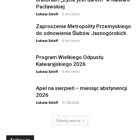
Pacławskiej
Łukasz Sztolf
-
6 dni temu
Zaproszenie Metropolity Przemyskiego
do odnowienia Ślubów Jasnogórskich
Łukasz Sztolf
-
6 dni temu
Program Wielkiego Odpustu
Kalwaryjskiego 2026
Łukasz Sztolf
-
6 dni temu
Apel na sierpień – miesiąc abstynencji
2026
Łukasz Sztolf
-
01.08.2026
Załaduj więcej
Archiwum