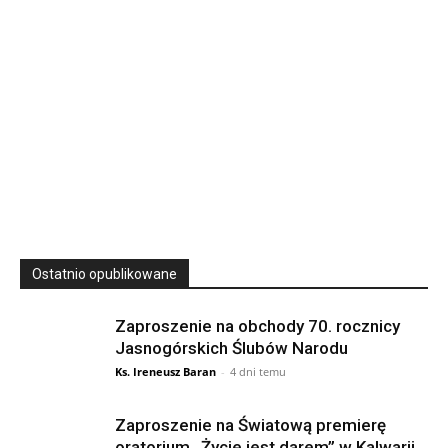
23
SIERPNIA, 2026
23 Niedz., 2026 00:00
Ostatnio opublikowane
Zaproszenie na obchody 70. rocznicy
Jasnogórskich Ślubów Narodu
Ks. Ireneusz Baran
-
4 dni temu
Zaproszenie na Światową premierę
oratorium „Życie jest darem” w Kalwarii