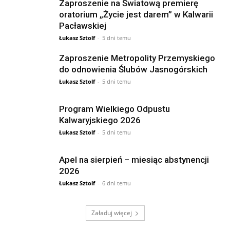
Zaproszenie na Światową premierę
oratorium „Życie jest darem” w Kalwarii
Pacławskiej
Łukasz Sztolf
-
5 dni temu
Zaproszenie Metropolity Przemyskiego
do odnowienia Ślubów Jasnogórskich
Łukasz Sztolf
-
5 dni temu
Program Wielkiego Odpustu
Kalwaryjskiego 2026
Łukasz Sztolf
-
5 dni temu
Apel na sierpień – miesiąc abstynencji
2026
Łukasz Sztolf
-
6 dni temu
Załaduj więcej