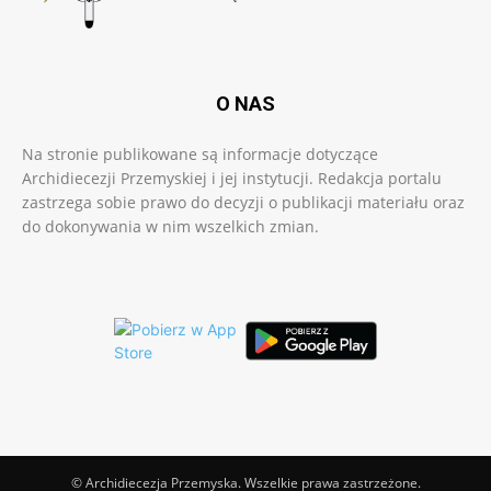
O NAS
Na stronie publikowane są informacje dotyczące
Archidiecezji Przemyskiej i jej instytucji. Redakcja portalu
zastrzega sobie prawo do decyzji o publikacji materiału oraz
do dokonywania w nim wszelkich zmian.
© Archidiecezja Przemyska. Wszelkie prawa zastrzeżone.