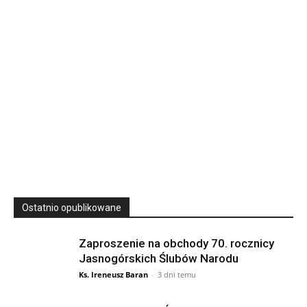
podkarpackie 37-700 Polska
23
SIERPNIA, 2026
23 Niedz., 2026 00:00
Ostatnio opublikowane
Zaproszenie na obchody 70. rocznicy
Jasnogórskich Ślubów Narodu
Ks. Ireneusz Baran
-
3 dni temu