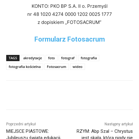
KONTO: PKO BP S.A. II o. Przemyśl
nr 48 1020 4274 0000 1202 0025 1777
z dopiskiem „FOTOSACRUM”
Formularz Fotosacrum
TAGS
akredytacje
foto
fotograf
fotografia
fotografia kościelna
Fotosacrum
wideo
Poprzedni artykuł
Następny artykuł
MIEJSCE PIASTOWE:
RZYM: Abp Szal – Chrystus
Jubileuszu świata edukacji,
jest skałą, która nigdy nie