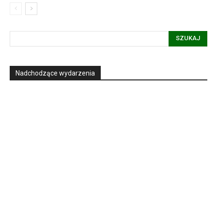
SZUKAJ
Nadchodzące wydarzenia
Informacja dot. funkcjonowania Sądu
Metropolitalnego
15