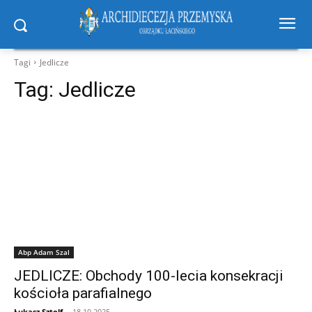
Tagi
Jedlicze
Tag:
Jedlicze
Abp Adam Szal
JEDLICZE: Obchody 100-lecia konsekracji
kościoła parafialnego
Łukasz Sztolf
-
18.10.2025