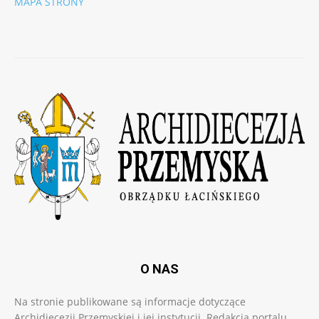
MAPA STRONY
O NAS
Na stronie publikowane są informacje dotyczące
Archidiecezji Przemyskiej i jej instytucji. Redakcja portalu