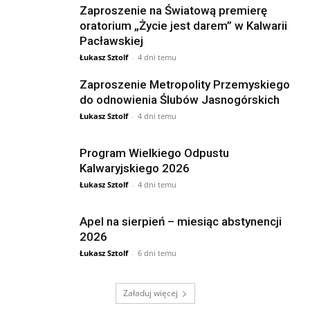
Zaproszenie na Światową premierę
oratorium „Życie jest darem” w Kalwarii
Pacławskiej
Łukasz Sztolf
-
4 dni temu
Zaproszenie Metropolity Przemyskiego
do odnowienia Ślubów Jasnogórskich
Łukasz Sztolf
-
4 dni temu
Program Wielkiego Odpustu
Kalwaryjskiego 2026
Łukasz Sztolf
-
4 dni temu
Apel na sierpień – miesiąc abstynencji
2026
Łukasz Sztolf
-
6 dni temu
Załaduj więcej