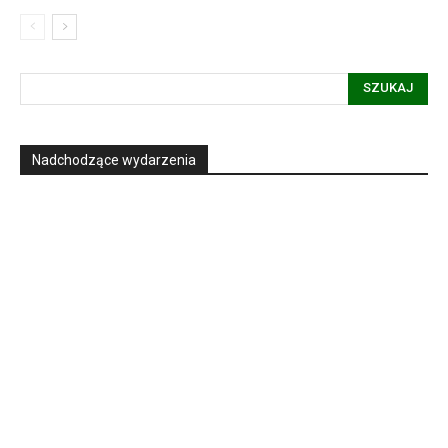
SZUKAJ
Nadchodzące wydarzenia
Informacja dot. funkcjonowania Sądu
Metropolitalnego
15