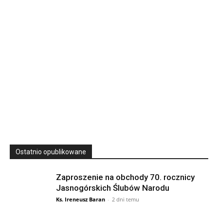
Wyższe Seminarium Duchowne,
ul. Zamkowa 5 Przemyśl,
podkarpackie 37-700 Polska
23
SIERPNIA, 2026
23 Niedz., 2026 00:00
Ostatnio opublikowane
Zaproszenie na obchody 70. rocznicy
Jasnogórskich Ślubów Narodu
Ks. Ireneusz Baran
-
2 dni temu