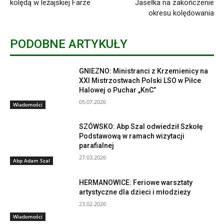
kolędą w leżajskiej Farze
Jasełka na zakończenie
okresu kolędowania
PODOBNE ARTYKUŁY
GNIEZNO: Ministranci z Krzemienicy na
XXI Mistrzostwach Polski LSO w Piłce
Halowej o Puchar „KnC”
05.07.2026
Wiadomości
SZÓWSKO: Abp Szal odwiedził Szkołę
Podstawową w ramach wizytacji
parafialnej
27.03.2026
Abp Adam Szal
HERMANOWICE: Feriowe warsztaty
artystyczne dla dzieci i młodzieży
23.02.2026
Wiadomości