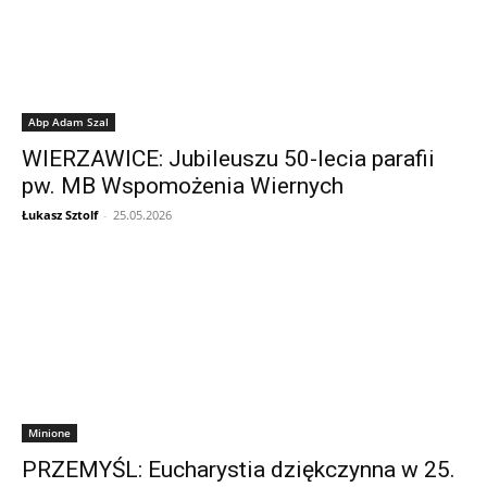
Abp Adam Szal
WIERZAWICE: Jubileuszu 50-lecia parafii
pw. MB Wspomożenia Wiernych
Łukasz Sztolf
-
25.05.2026
Minione
PRZEMYŚL: Eucharystia dziękczynna w 25.