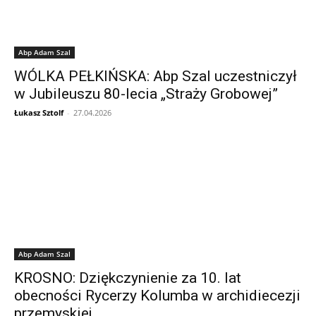
Abp Adam Szal
WÓLKA PEŁKIŃSKA: Abp Szal uczestniczył
w Jubileuszu 80-lecia „Straży Grobowej”
Łukasz Sztolf
-
27.04.2026
Abp Adam Szal
KROSNO: Dziękczynienie za 10. lat
obecności Rycerzy Kolumba w archidiecezji
przemyskiej