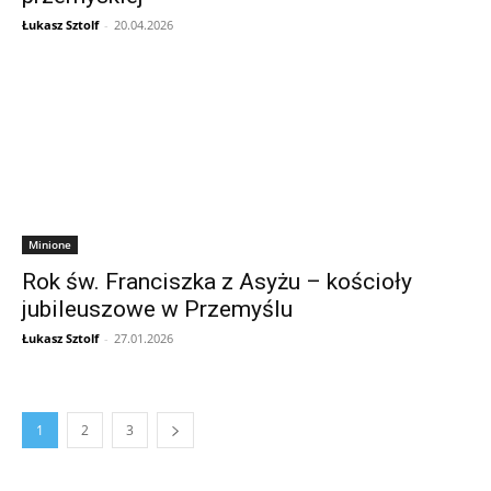
Łukasz Sztolf
-
20.04.2026
Minione
Rok św. Franciszka z Asyżu – kościoły
jubileuszowe w Przemyślu
Łukasz Sztolf
-
27.01.2026
1
2
3