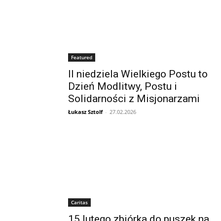
Featured
II niedziela Wielkiego Postu to
Dzień Modlitwy, Postu i
Solidarności z Misjonarzami
Łukasz Sztolf
-
27.02.2026
Caritas
15 lutego zbiórka do puszek na