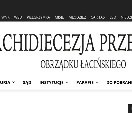
WNK
WSD
PIELGRZYMKA
MISJE
MŁODZIEŻ
CARITAS
LSO
NIEDZ
URIA
SĄD
INSTYTUCJE
PARAFIE
DO POBRAN