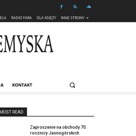
IELA
RADIO FARA
DLA KSIĘŻY
INNE STRONY
IA
KONTAKT
MOST READ
Zaproszenie na obchody 70.
rocznicy Jasnogórskich