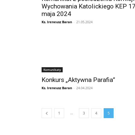
Wychowania Katolickiego KEP 1
maja 2024
Ks. Ireneusz Baran
-
21.05.2024
Komunikaty
Konkurs „Aktywna Parafia”
Ks. Ireneusz Baran
-
24.04.2024
...
1
3
4
5