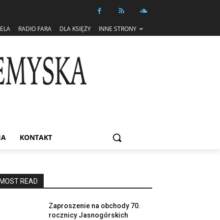
IELA
RADIO FARA
DLA KSIĘŻY
INNE STRONY
IA
KONTAKT
MOST READ
Zaproszenie na obchody 70.
rocznicy Jasnogórskich