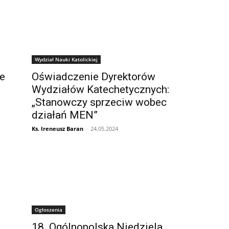
Wydział Nauki Katolickiej
ie
Oświadczenie Dyrektorów
Wydziałów Katechetycznych:
„Stanowczy sprzeciw wobec
działań MEN”
Ks. Ireneusz Baran
-
24.05.2024
Ogłoszenia
18. Ogólnopolska Niedziela