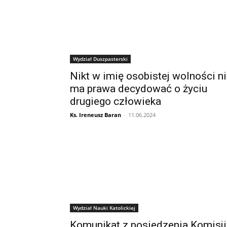
Wydział Duszpasterski
Nikt w imię osobistej wolności n
ma prawa decydować o życiu
drugiego człowieka
Ks. Ireneusz Baran
-
11.06.2024
Wydział Nauki Katolickiej
Komunikat z posiedzenia Komisji