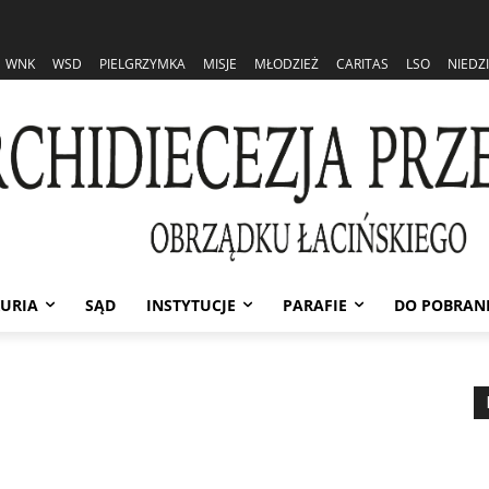
WNK
WSD
PIELGRZYMKA
MISJE
MŁODZIEŻ
CARITAS
LSO
NIEDZ
URIA
SĄD
INSTYTUCJE
PARAFIE
DO POBRAN