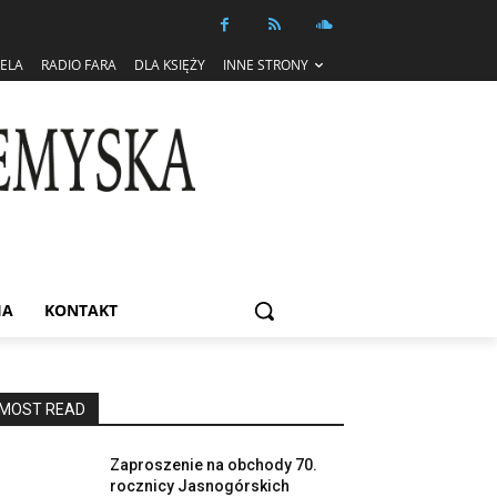
IELA
RADIO FARA
DLA KSIĘŻY
INNE STRONY
IA
KONTAKT
MOST READ
Zaproszenie na obchody 70.
rocznicy Jasnogórskich