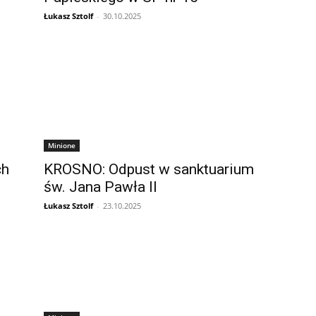
Łukasz Sztolf
-
30.10.2025
Minione
ch
KROSNO: Odpust w sanktuarium
św. Jana Pawła II
Łukasz Sztolf
-
23.10.2025