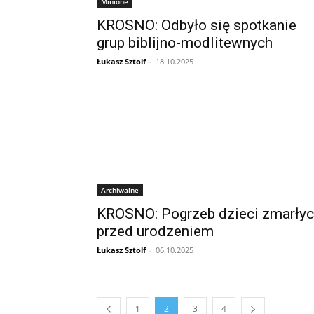
Minione
KROSNO: Odbyło się spotkanie
grup biblijno-modlitewnych
Łukasz Sztolf
-
18.10.2025
Archiwalne
KROSNO: Pogrzeb dzieci zmarły
przed urodzeniem
Łukasz Sztolf
-
06.10.2025
1
2
3
4