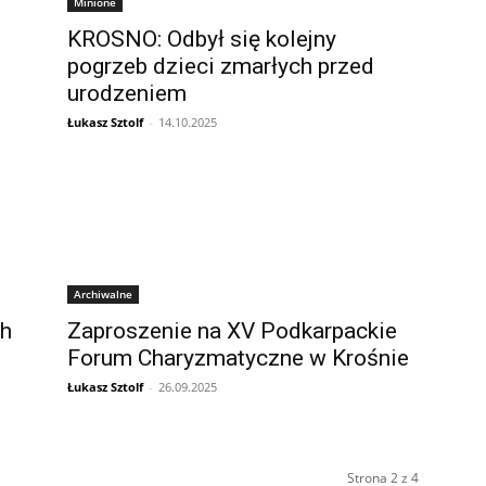
Minione
KROSNO: Odbył się kolejny
pogrzeb dzieci zmarłych przed
urodzeniem
Łukasz Sztolf
-
14.10.2025
Archiwalne
ch
Zaproszenie na XV Podkarpackie
Forum Charyzmatyczne w Krośnie
Łukasz Sztolf
-
26.09.2025
Strona 2 z 4