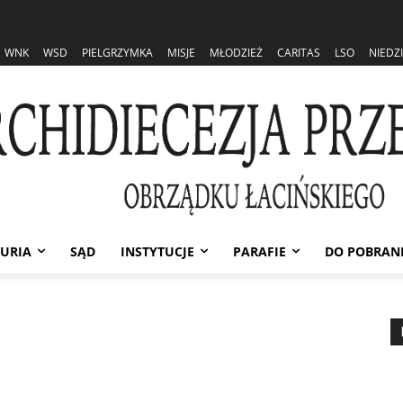
WNK
WSD
PIELGRZYMKA
MISJE
MŁODZIEŻ
CARITAS
LSO
NIEDZ
URIA
SĄD
INSTYTUCJE
PARAFIE
DO POBRAN