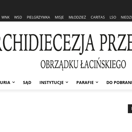
WNK
WSD
PIELGRZYMKA
MISJE
MŁODZIEŻ
CARITAS
LSO
NIEDZ
URIA
SĄD
INSTYTUCJE
PARAFIE
DO POBRAN