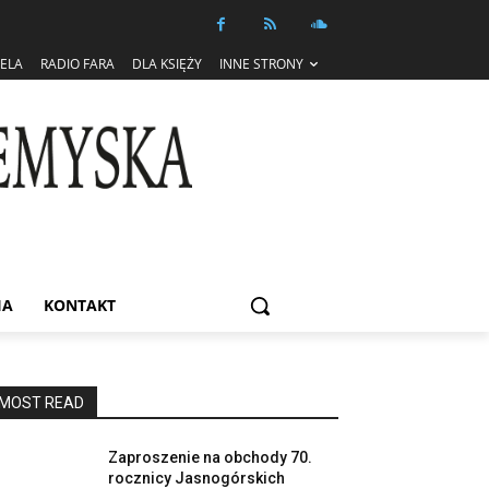
IELA
RADIO FARA
DLA KSIĘŻY
INNE STRONY
IA
KONTAKT
MOST READ
Zaproszenie na obchody 70.
rocznicy Jasnogórskich