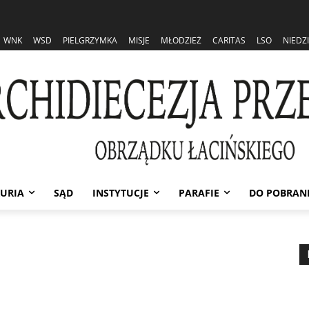
WNK
WSD
PIELGRZYMKA
MISJE
MŁODZIEŻ
CARITAS
LSO
NIEDZ
URIA
SĄD
INSTYTUCJE
PARAFIE
DO POBRAN