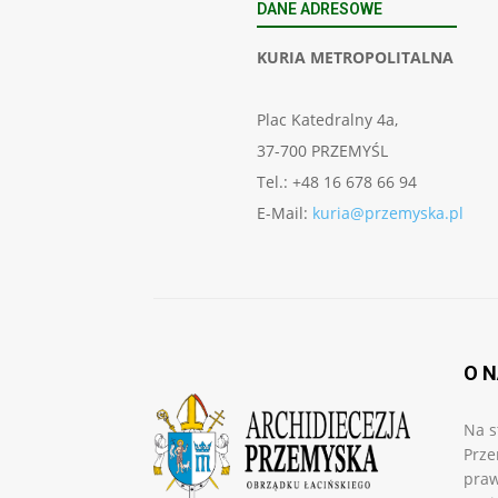
DANE ADRESOWE
KURIA METROPOLITALNA
Plac Katedralny 4a,
37-700 PRZEMYŚL
Tel.: +48 16 678 66 94
E-Mail:
kuria@przemyska.pl
O 
Na s
Prze
praw