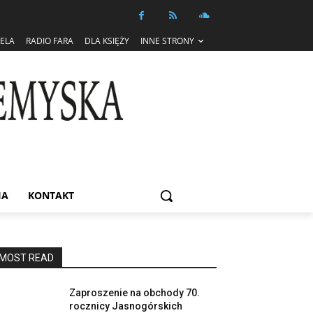
IELA
RADIO FARA
DLA KSIĘŻY
INNE STRONY
IA
KONTAKT
MOST READ
Zaproszenie na obchody 70.
rocznicy Jasnogórskich