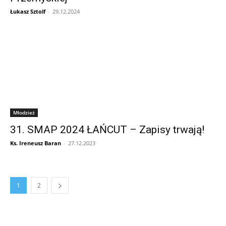
Łukasz Sztolf
-
29.12.2024
Młodzież
31. SMAP 2024 ŁAŃCUT – Zapisy trwają!
Ks. Ireneusz Baran
-
27.12.2023
1
2