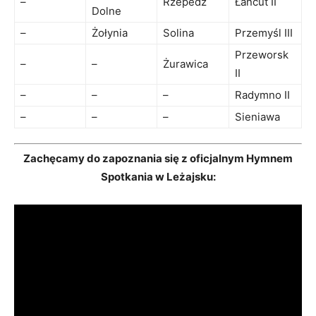
–
Rzepedź
Łańcut II
Dolne
–
Żołynia
Solina
Przemyśl III
Przeworsk
–
–
Żurawica
II
–
–
–
Radymno II
–
–
–
Sieniawa
Zachęcamy do zapoznania się z oficjalnym Hymnem
Spotkania w Leżajsku: