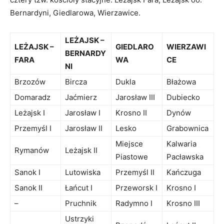
Bernardyni, Giedlarowa, Wierzawice.
LEŻAJSK –
LEŻAJSK –
GIEDLARO
WIERZAWI
BERNARDY
FARA
WA
CE
NI
Brzozów
Bircza
Dukla
Błażowa
Domaradz
Jaćmierz
Jarosław III
Dubiecko
Leżajsk I
Jarosław I
Krosno II
Dynów
Przemyśl I
Jarosław II
Lesko
Grabownica
Miejsce
Kalwaria
Rymanów
Leżajsk II
Piastowe
Pacławska
Sanok I
Lutowiska
Przemyśl II
Kańczuga
Sanok II
Łańcut I
Przeworsk I
Krosno I
–
Pruchnik
Radymno I
Krosno III
Ustrzyki