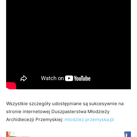
Wszystkie szczegóły udostępniane są sukcesywnie na
stronie internetowej Duszpasterstwa Młodzieży
Archidiecezji Przemyskiej:
mlodziez.przemyska.pl