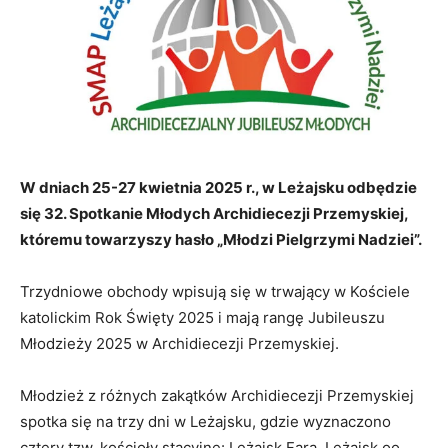
W dniach 25-27 kwietnia 2025 r., w Leżajsku odbędzie
się 32. Spotkanie Młodych Archidiecezji Przemyskiej,
któremu towarzyszy hasło „Młodzi Pielgrzymi Nadziei”.
Trzydniowe obchody wpisują się w trwający w Kościele
katolickim Rok Święty 2025 i mają rangę Jubileuszu
Młodzieży 2025 w Archidiecezji Przemyskiej.
Młodzież z różnych zakątków Archidiecezji Przemyskiej
spotka się na trzy dni w Leżajsku, gdzie wyznaczono
cztery tzw. kościoły stacyjne: Leżajsk Fara, Leżajsk oo.