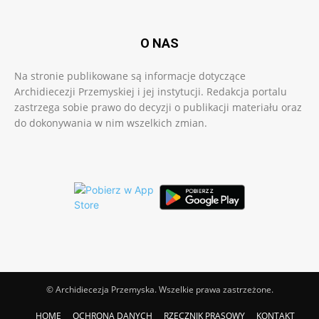
O NAS
Na stronie publikowane są informacje dotyczące
Archidiecezji Przemyskiej i jej instytucji. Redakcja portalu
zastrzega sobie prawo do decyzji o publikacji materiału oraz
do dokonywania w nim wszelkich zmian.
© Archidiecezja Przemyska. Wszelkie prawa zastrzeżone.
HOME
OCHRONA DANYCH
RZECZNIK PRASOWY
KONTAKT