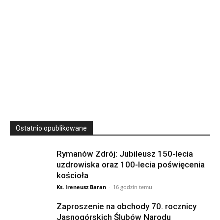
23
SIERPNIA, 2026
23 Niedz., 2026 00:00
Ostatnio opublikowane
Rymanów Zdrój: Jubileusz 150-lecia
uzdrowiska oraz 100-lecia poświęcenia
kościoła
Ks. Ireneusz Baran
-
16 godzin temu
Zaproszenie na obchody 70. rocznicy
Jasnogórskich Ślubów Narodu