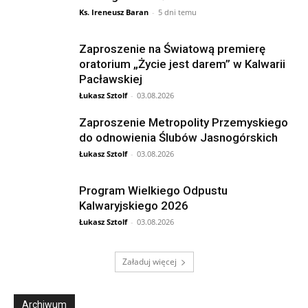
Ks. Ireneusz Baran
-
5 dni temu
Zaproszenie na Światową premierę
oratorium „Życie jest darem” w Kalwarii
Pacławskiej
Łukasz Sztolf
-
03.08.2026
Zaproszenie Metropolity Przemyskiego
do odnowienia Ślubów Jasnogórskich
Łukasz Sztolf
-
03.08.2026
Program Wielkiego Odpustu
Kalwaryjskiego 2026
Łukasz Sztolf
-
03.08.2026
Załaduj więcej
Archiwum