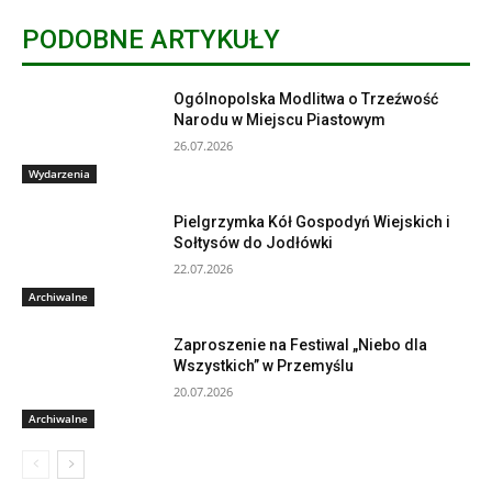
PODOBNE ARTYKUŁY
Ogólnopolska Modlitwa o Trzeźwość
Narodu w Miejscu Piastowym
26.07.2026
Wydarzenia
Pielgrzymka Kół Gospodyń Wiejskich i
Sołtysów do Jodłówki
22.07.2026
Archiwalne
Zaproszenie na Festiwal „Niebo dla
Wszystkich” w Przemyślu
20.07.2026
Archiwalne