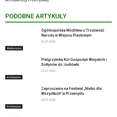
PODOBNE ARTYKUŁY
Ogólnopolska Modlitwa o Trzeźwość
Narodu w Miejscu Piastowym
26.07.2026
Wydarzenia
Pielgrzymka Kół Gospodyń Wiejskich i
Sołtysów do Jodłówki
22.07.2026
Archiwalne
Zaproszenie na Festiwal „Niebo dla
Wszystkich” w Przemyślu
20.07.2026
Archiwalne