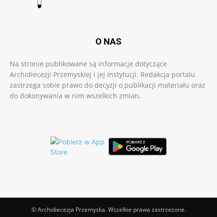
O NAS
Na stronie publikowane są informacje dotyczące
Archidiecezji Przemyskiej i jej instytucji. Redakcja portalu
zastrzega sobie prawo do decyzji o publikacji materiału oraz
do dokonywania w nim wszelkich zmian.
© Archidiecezja Przemyska. Wszelkie prawa zastrzeżone.