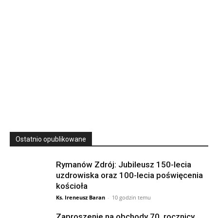
23
SIERPNIA, 2026
23 Niedz., 2026 00:00
Ostatnio opublikowane
Rymanów Zdrój: Jubileusz 150-lecia
uzdrowiska oraz 100-lecia poświęcenia
kościoła
Ks. Ireneusz Baran
-
10 godzin temu
Zaproszenie na obchody 70. rocznicy