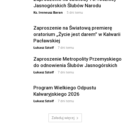
Jasnogórskich Ślubów Narodu
Ks. Ireneusz Baran
-
5 dni temu
Zaproszenie na Światową premierę
oratorium „Życie jest darem” w Kalwarii
Pacławskiej
Łukasz Sztolf
-
7 dni temu
Zaproszenie Metropolity Przemyskiego
do odnowienia Ślubów Jasnogórskich
Łukasz Sztolf
-
7 dni temu
Program Wielkiego Odpustu
Kalwaryjskiego 2026
Łukasz Sztolf
-
7 dni temu
Załaduj więcej