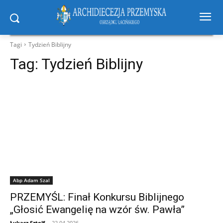
Tagi
Tydzień Biblijny
Tag:
Tydzień Biblijny
Abp Adam Szal
PRZEMYŚL: Finał Konkursu Biblijnego
„Głosić Ewangelię na wzór św. Pawła”
Łukasz Sztolf
-
22.04.2026