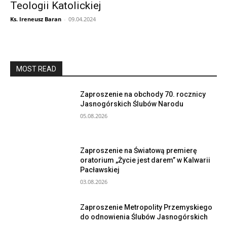
Teologii Katolickiej
Ks. Ireneusz Baran
-
09.04.2024
MOST READ
Zaproszenie na obchody 70. rocznicy
Jasnogórskich Ślubów Narodu
05.08.2026
Zaproszenie na Światową premierę
oratorium „Życie jest darem” w Kalwarii
Pacławskiej
03.08.2026
Zaproszenie Metropolity Przemyskiego
do odnowienia Ślubów Jasnogórskich