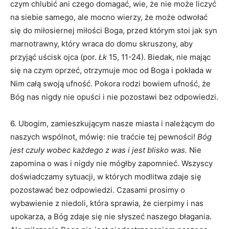
czym chlubić ani czego domagać, wie, że nie może liczyć
na siebie samego, ale mocno wierzy, że może odwołać
się do miłosiernej miłości Boga, przed którym stoi jak syn
marnotrawny, który wraca do domu skruszony, aby
przyjąć uścisk ojca (por.
Łk
15, 11-24). Biedak, nie mając
się na czym oprzeć, otrzymuje moc od Boga i pokłada w
Nim całą swoją ufność. Pokora rodzi bowiem ufność, że
Bóg nas nigdy nie opuści i nie pozostawi bez odpowiedzi.
6. Ubogim, zamieszkującym nasze miasta i należącym do
naszych wspólnot, mówię: nie traćcie tej pewności!
Bóg
jest czuły wobec każdego z was i jest blisko was.
Nie
zapomina o was i nigdy nie mógłby zapomnieć. Wszyscy
doświadczamy sytuacji, w których modlitwa zdaje się
pozostawać bez odpowiedzi. Czasami prosimy o
wybawienie z niedoli, która sprawia, że cierpimy i nas
upokarza, a Bóg zdaje się nie słyszeć naszego błagania.