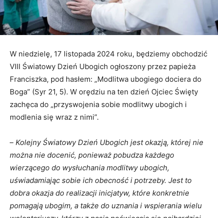
W niedzielę, 17 listopada 2024 roku, będziemy obchodzić
VIII Światowy Dzień Ubogich ogłoszony przez papieża
Franciszka, pod hasłem: „Modlitwa ubogiego dociera do
Boga” (Syr 21, 5). W orędziu na ten dzień Ojciec Święty
zachęca do „przyswojenia sobie modlitwy ubogich i
modlenia się wraz z nimi”.
–
Kolejny Światowy Dzień Ubogich jest okazją, której nie
można nie docenić, ponieważ pobudza każdego
wierzącego do wysłuchania modlitwy ubogich,
uświadamiając sobie ich obecność i potrzeby. Jest to
dobra okazja do realizacji inicjatyw, które konkretnie
pomagają ubogim, a także do uznania i wspierania wielu