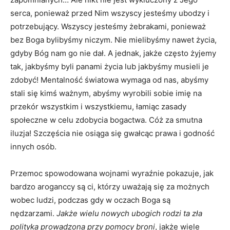
serca, ponieważ przed Nim wszyscy jesteśmy ubodzy i
potrzebujący. Wszyscy jesteśmy żebrakami, ponieważ
bez Boga bylibyśmy niczym. Nie mielibyśmy nawet życia,
gdyby Bóg nam go nie dał. A jednak, jakże często żyjemy
tak, jakbyśmy byli panami życia lub jakbyśmy musieli je
zdobyć! Mentalność światowa wymaga od nas, abyśmy
stali się kimś ważnym, abyśmy wyrobili sobie imię na
przekór wszystkim i wszystkiemu, łamiąc zasady
społeczne w celu zdobycia bogactwa. Cóż za smutna
iluzja! Szczęścia nie osiąga się gwałcąc prawa i godność
innych osób.
Przemoc spowodowana wojnami wyraźnie pokazuje, jak
bardzo aroganccy są ci, którzy uważają się za możnych
wobec ludzi, podczas gdy w oczach Boga są
nędzarzami.
Jakże wielu nowych ubogich rodzi ta zła
polityka prowadzona przy pomocy broni
, jakże wiele