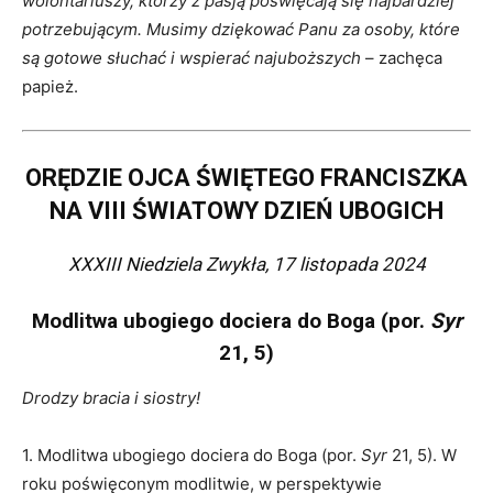
wolontariuszy, którzy z pasją poświęcają się najbardziej
potrzebującym. Musimy dziękować Panu za osoby, które
są gotowe słuchać i wspierać najuboższych
– zachęca
papież.
ORĘDZIE OJCA ŚWIĘTEGO FRANCISZKA
NA VIII ŚWIATOWY DZIEŃ UBOGICH
XXXIII Niedziela Zwykła, 17 listopada 2024
Modlitwa ubogiego dociera do Boga (por.
Syr
21, 5)
Drodzy bracia i siostry!
1. Modlitwa ubogiego dociera do Boga (por.
Syr
21, 5). W
roku poświęconym modlitwie, w perspektywie