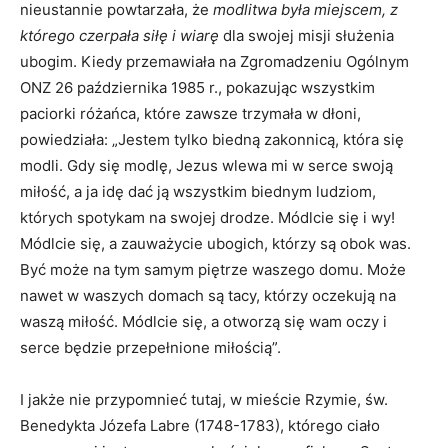
nieustannie powtarzała, że
modlitwa była miejscem, z
którego czerpała siłę i wiarę
dla swojej misji służenia
ubogim. Kiedy przemawiała na Zgromadzeniu Ogólnym
ONZ 26 października 1985 r., pokazując wszystkim
paciorki różańca, które zawsze trzymała w dłoni,
powiedziała: „Jestem tylko biedną zakonnicą, która się
modli. Gdy się modlę, Jezus wlewa mi w serce swoją
miłość, a ja idę dać ją wszystkim biednym ludziom,
których spotykam na swojej drodze. Módlcie się i wy!
Módlcie się, a zauważycie ubogich, którzy są obok was.
Być może na tym samym piętrze waszego domu. Może
nawet w waszych domach są tacy, którzy oczekują na
waszą miłość. Módlcie się, a otworzą się wam oczy i
serce będzie przepełnione miłością”.
I jakże nie przypomnieć tutaj, w mieście Rzymie, św.
Benedykta Józefa Labre (1748-1783), którego ciało