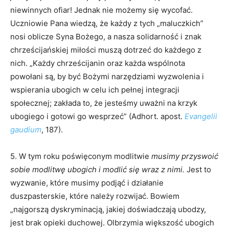
niewinnych ofiar! Jednak nie możemy się wycofać.
Uczniowie Pana wiedzą, że każdy z tych „maluczkich”
nosi oblicze Syna Bożego, a nasza solidarność i znak
chrześcijańskiej miłości muszą dotrzeć do każdego z
nich. „Każdy chrześcijanin oraz każda wspólnota
powołani są, by być Bożymi narzędziami wyzwolenia i
wspierania ubogich w celu ich pełnej integracji
społecznej; zakłada to, że jesteśmy uważni na krzyk
ubogiego i gotowi go wesprzeć” (Adhort. apost.
Evangelii
gaudium
, 187).
5. W tym roku poświęconym modlitwie
musimy przyswoić
sobie modlitwę ubogich i modlić się wraz z nimi.
Jest to
wyzwanie, które musimy podjąć i działanie
duszpasterskie, które należy rozwijać. Bowiem
„najgorszą dyskryminacją, jakiej doświadczają ubodzy,
jest brak opieki duchowej. Olbrzymia większość ubogich