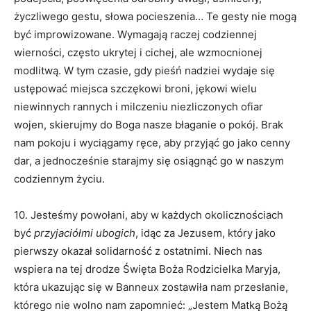
życzliwego gestu, słowa pocieszenia… Te gesty nie mogą
być improwizowane. Wymagają raczej codziennej
wierności, często ukrytej i cichej, ale wzmocnionej
modlitwą. W tym czasie, gdy pieśń nadziei wydaje się
ustępować miejsca szczękowi broni, jękowi wielu
niewinnych rannych i milczeniu niezliczonych ofiar
wojen, skierujmy do Boga nasze błaganie o pokój. Brak
nam pokoju i wyciągamy ręce, aby przyjąć go jako cenny
dar, a jednocześnie starajmy się osiągnąć go w naszym
codziennym życiu.
10. Jesteśmy powołani, aby w każdych okolicznościach
być
przyjaciółmi ubogich
, idąc za Jezusem, który jako
pierwszy okazał solidarność z ostatnimi. Niech nas
wspiera na tej drodze Święta Boża Rodzicielka Maryja,
która ukazując się w Banneux zostawiła nam przesłanie,
którego nie wolno nam zapomnieć: „Jestem Matką Bożą