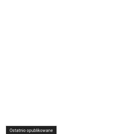
16 Niedz., 2026 00:00
Rekolekcje kapłańskie w WSD Przemyśl – Seria III
Wyższe Seminarium Duchowne,
ul. Zamkowa 5 Przemyśl,
podkarpackie 37-700 Polska
23
SIERPNIA, 2026
23 Niedz., 2026 00:00
Ostatnio opublikowane