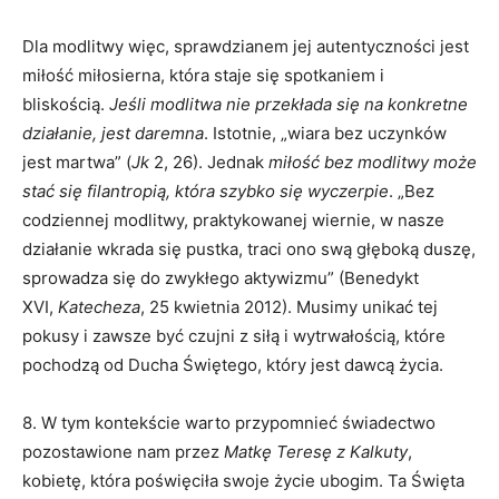
Dla modlitwy więc, sprawdzianem jej autentyczności jest
miłość miłosierna, która staje się spotkaniem i
bliskością.
Jeśli modlitwa nie przekłada się na konkretne
działanie, jest daremna
. Istotnie, „wiara bez uczynków
jest martwa” (
Jk
2, 26). Jednak
miłość bez modlitwy może
stać się filantropią, która szybko się wyczerpie
. „Bez
codziennej modlitwy, praktykowanej wiernie, w nasze
działanie wkrada się pustka, traci ono swą głęboką duszę,
sprowadza się do zwykłego aktywizmu” (Benedykt
XVI,
Katecheza
, 25 kwietnia 2012). Musimy unikać tej
pokusy i zawsze być czujni z siłą i wytrwałością, które
pochodzą od Ducha Świętego, który jest dawcą życia.
8. W tym kontekście warto przypomnieć świadectwo
pozostawione nam przez
Matkę Teresę z Kalkuty
,
kobietę, która poświęciła swoje życie ubogim. Ta Święta