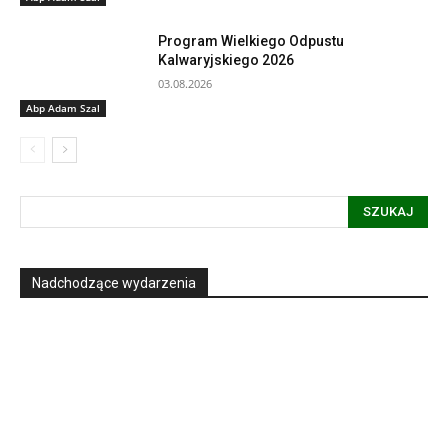
Program Wielkiego Odpustu
Kalwaryjskiego 2026
03.08.2026
Abp Adam Szal
SZUKAJ
Nadchodzące wydarzenia
Informacja dot. funkcjonowania Sądu
Metropolitalnego