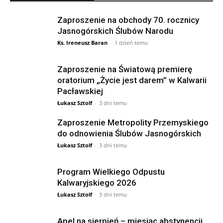
Zaproszenie na obchody 70. rocznicy
Jasnogórskich Ślubów Narodu
Ks. Ireneusz Baran
-
1 dzień temu
Zaproszenie na Światową premierę
oratorium „Życie jest darem” w Kalwarii
Pacławskiej
Łukasz Sztolf
-
3 dni temu
Zaproszenie Metropolity Przemyskiego
do odnowienia Ślubów Jasnogórskich
Łukasz Sztolf
-
3 dni temu
Program Wielkiego Odpustu
Kalwaryjskiego 2026
Łukasz Sztolf
-
3 dni temu
Apel na sierpień – miesiąc abstynencji