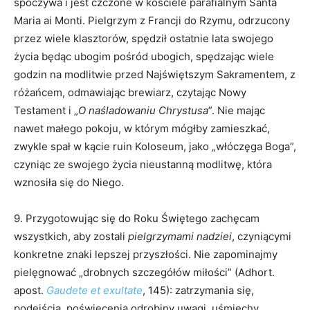
spoczywa i jest czczone w kościele parafialnym Santa
Maria ai Monti. Pielgrzym z Francji do Rzymu, odrzucony
przez wiele klasztorów, spędził ostatnie lata swojego
życia będąc ubogim pośród ubogich, spędzając wiele
godzin na modlitwie przed Najświętszym Sakramentem, z
różańcem, odmawiając brewiarz, czytając Nowy
Testament i „
O naśladowaniu Chrystusa
”. Nie mając
nawet małego pokoju, w którym mógłby zamieszkać,
zwykle spał w kącie ruin Koloseum, jako „włóczęga Boga”,
czyniąc ze swojego życia nieustanną modlitwę, która
wznosiła się do Niego.
9. Przygotowując się do Roku Świętego zachęcam
wszystkich, aby zostali
pielgrzymami nadziei
, czyniącymi
konkretne znaki lepszej przyszłości. Nie zapominajmy
pielęgnować „drobnych szczegółów miłości” (Adhort.
apost.
Gaudete et exultate
, 145): zatrzymania się,
podejścia, poświęcenia odrobiny uwagi, uśmiechy,