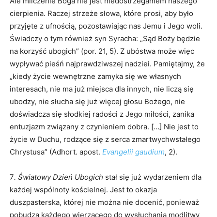
Ale milczenie Boga nie jest niedostrzeganiem naszego
cierpienia. Raczej strzeże słowa, które prosi, aby było
przyjęte z ufnością, pozostawiając nas Jemu i Jego woli.
Świadczy o tym również syn Syracha: „Sąd Boży będzie
na korzyść ubogich” (por. 21, 5). Z ubóstwa może więc
wypływać pieśń najprawdziwszej nadziei. Pamiętajmy, że
„kiedy życie wewnętrzne zamyka się we własnych
interesach, nie ma już miejsca dla innych, nie liczą się
ubodzy, nie słucha się już więcej głosu Bożego, nie
doświadcza się słodkiej radości z Jego miłości, zanika
entuzjazm związany z czynieniem dobra. […] Nie jest to
życie w Duchu, rodzące się z serca zmartwychwstałego
Chrystusa” (Adhort. apost.
Evangelii gaudium
, 2).
7
. Światowy Dzień Ubogich
stał się już wydarzeniem dla
każdej wspólnoty kościelnej. Jest to okazja
duszpasterska, której nie można nie docenić, ponieważ
pobudza każdego wierzącego do wysłuchania modlitwy