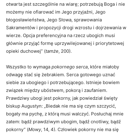
otwarta jest szczególnie na wiarę; potrzebują Boga i nie
możemy nie ofiarować im Jego przyjaźni, Jego
błogosławieństwa, Jego Słowa, sprawowania
Sakramentów i propozycji drogi wzrostu i dojrzewania w
wierze. Opcja preferencyjna na rzecz ubogich musi
głównie przyjąć formę uprzywilejowanej i priorytetowej
opieki duchowej” (
tamże
, 200).
Wszystko to wymaga
pokornego serca
, które miałoby
odwagę stać się żebrakiem. Serca gotowego uznać
siebie za ubogiego i potrzebującego. Istnieje bowiem
związek między ubóstwem, pokorą i zaufaniem.
Prawdziwy ubogi jest pokorny, jak powiedział święty
biskup Augustyn: „Biedak nie ma się czym szczycić,
bogaty ma pychę, z którą musi walczyć. Posłuchaj mnie
zatem: bądź prawdziwym ubogim, bądź cnotliwy, bądź
pokorny” (
Mowy
, 14, 4). Człowiek pokorny nie ma się