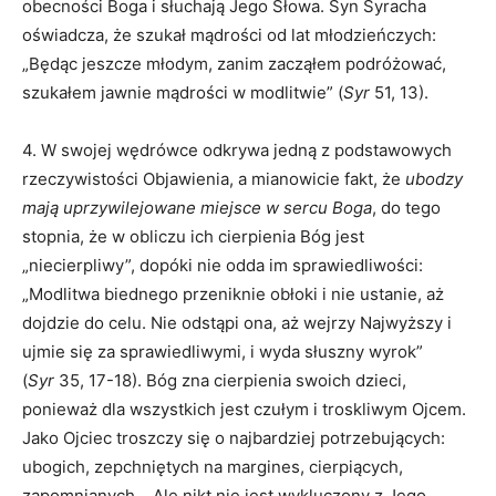
obecności Boga i słuchają Jego Słowa. Syn Syracha
oświadcza, że szukał mądrości od lat młodzieńczych:
„Będąc jeszcze młodym, zanim zacząłem podróżować,
szukałem jawnie mądrości w modlitwie” (
Syr
51, 13).
4. W swojej wędrówce odkrywa jedną z podstawowych
rzeczywistości Objawienia, a mianowicie fakt, że
ubodzy
mają uprzywilejowane miejsce w sercu Boga
, do tego
stopnia, że w obliczu ich cierpienia Bóg jest
„niecierpliwy”, dopóki nie odda im sprawiedliwości:
„Modlitwa biednego przeniknie obłoki i nie ustanie, aż
dojdzie do celu. Nie odstąpi ona, aż wejrzy Najwyższy i
ujmie się za sprawiedliwymi, i wyda słuszny wyrok”
(
Syr
35, 17-18). Bóg zna cierpienia swoich dzieci,
ponieważ dla wszystkich jest czułym i troskliwym Ojcem.
Jako Ojciec troszczy się o najbardziej potrzebujących:
ubogich, zepchniętych na margines, cierpiących,
zapomnianych… Ale nikt nie jest wykluczony z Jego