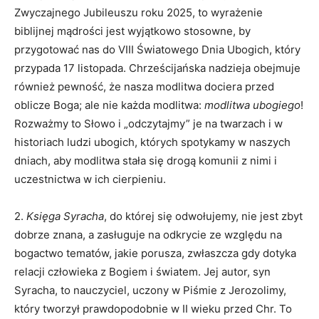
Zwyczajnego Jubileuszu roku 2025, to wyrażenie
biblijnej mądrości jest wyjątkowo stosowne, by
przygotować nas do VIII Światowego Dnia Ubogich, który
przypada 17 listopada. Chrześcijańska nadzieja obejmuje
również pewność, że nasza modlitwa dociera przed
oblicze Boga; ale nie każda modlitwa:
modlitwa ubogiego
!
Rozważmy to Słowo i „odczytajmy” je na twarzach i w
historiach ludzi ubogich, których spotykamy w naszych
dniach, aby modlitwa stała się drogą komunii z nimi i
uczestnictwa w ich cierpieniu.
2.
Księga Syracha
, do której się odwołujemy, nie jest zbyt
dobrze znana, a zasługuje na odkrycie ze względu na
bogactwo tematów, jakie porusza, zwłaszcza gdy dotyka
relacji człowieka z Bogiem i światem. Jej autor, syn
Syracha, to nauczyciel, uczony w Piśmie z Jerozolimy,
który tworzył prawdopodobnie w II wieku przed Chr. To