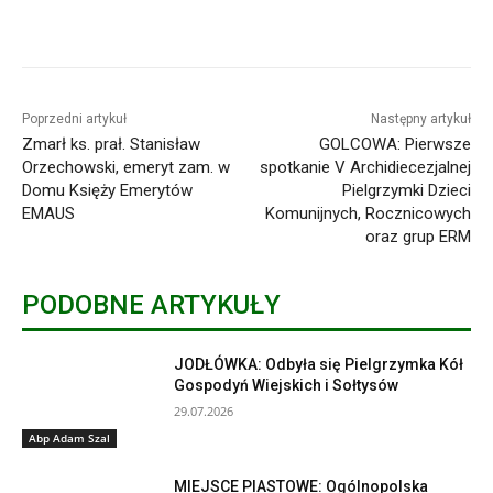
Poprzedni artykuł
Następny artykuł
Zmarł ks. prał. Stanisław
GOLCOWA: Pierwsze
Orzechowski, emeryt zam. w
spotkanie V Archidiecezjalnej
Domu Księży Emerytów
Pielgrzymki Dzieci
EMAUS
Komunijnych, Rocznicowych
oraz grup ERM
PODOBNE ARTYKUŁY
JODŁÓWKA: Odbyła się Pielgrzymka Kół
Gospodyń Wiejskich i Sołtysów
29.07.2026
Abp Adam Szal
MIEJSCE PIASTOWE: Ogólnopolska