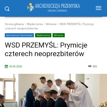
Strona główna
Wydarzenia
Minione
WSD PRZEMYŚL: Prymicje
czterech neoprezbiterów
Seminarium Duchowne
Wydarzenia
Minione
WSD PRZEMYŚL: Prymicje
czterech neoprezbiterów
29.05.2026
905