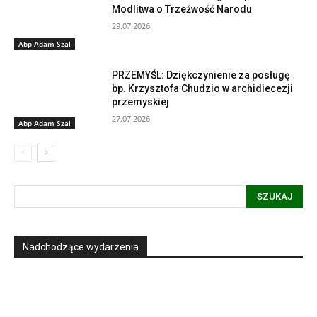
Modlitwa o Trzeźwość Narodu
29.07.2026
Abp Adam Szal
PRZEMYŚL: Dziękczynienie za posługę
bp. Krzysztofa Chudzio w archidiecezji
przemyskiej
27.07.2026
Abp Adam Szal
SZUKAJ
Nadchodzące wydarzenia
Informacja dot. funkcjonowania Sądu