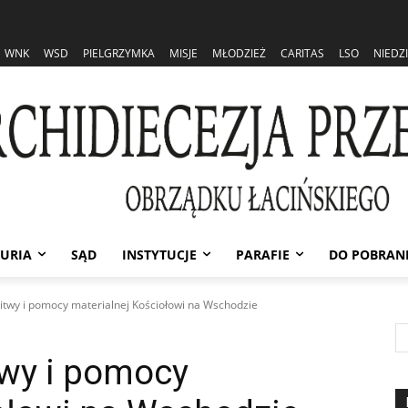
WNK
WSD
PIELGRZYMKA
MISJE
MŁODZIEŻ
CARITAS
LSO
NIEDZ
URIA
SĄD
INSTYTUCJE
PARAFIE
DO POBRAN
itwy i pomocy materialnej Kościołowi na Wschodzie
twy i pomocy