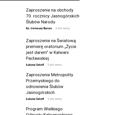
Zaproszenie na obchody
70. rocznicy Jasnogórskich
Ślubów Narodu
Ks. Ireneusz Baran
-
3 dni temu
Zaproszenie na Światową
premierę oratorium „Życie
jest darem” w Kalwarii
Pacławskiej
Łukasz Sztolf
-
5 dni temu
Zaproszenie Metropolity
Przemyskiego do
odnowienia Ślubów
Jasnogórskich
Łukasz Sztolf
-
5 dni temu
Program Wielkiego
Odpustu Kalwaryjskiego