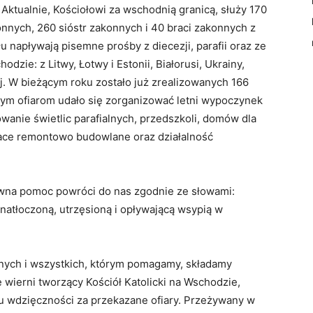
ktualnie, Kościołowi za wschodnią granicą, służy 170
nnych, 260 sióstr zakonnych i 40 braci zakonnych z
u napływają pisemne prośby z diecezji, parafii oraz ze
ie: z Litwy, Łotwy i Estonii, Białorusi, Ukrainy,
ej. W bieżącym roku zostało już zrealizowanych 166
nym ofiarom udało się zorganizować letni wypoczynek
owanie świetlic parafialnych, przedszkoli, domów dla
race remontowo budowlane oraz działalność
na pomoc powróci do nas zgodnie ze słowami:
natłoczoną, utrzęsioną i opływającą wsypią w
nnych i wszystkich, którym pomagamy, składamy
wierni tworzący Kościół Katolicki na Wschodzie,
u wdzięczności za przekazane ofiary. Przeżywany w