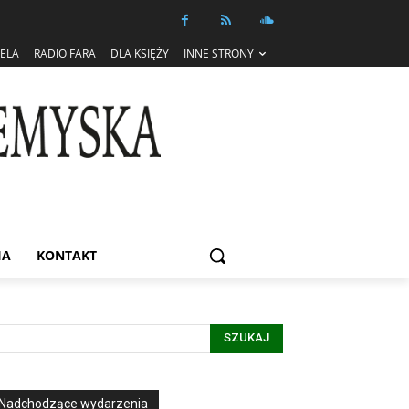
IELA
RADIO FARA
DLA KSIĘŻY
INNE STRONY
IA
KONTAKT
SZUKAJ
Nadchodzące wydarzenia