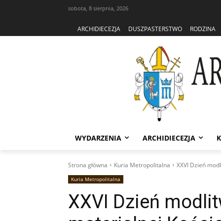
sobota, 8 sierpnia, 2026
ARCHIDIECEZJA
DUSZPASTERSTWO
RODZINA
WYDARZENIA
ARCHIDIECEZJA
K
Strona główna
Kuria Metropolitalna
XXVI Dzień modl
Kuria Metropolitalna
XXVI Dzień modli