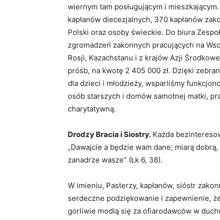
wiernym tam posługującym i mieszkającym. A
kapłanów diecezjalnych, 370 kapłanów zako
Polski oraz osoby świeckie. Do biura Zespoł
zgromadzeń zakonnych pracujących na Wschodz
Rosji, Kazachstanu i z krajów Azji Środkow
próśb, na kwotę 2 405 000 zł. Dzięki zebra
dla dzieci i młodzieży, wsparliśmy funkcjon
osób starszych i domów samotnej matki, p
charytatywną.
Drodzy Bracia i Siostry.
Każda bezinteresow
„Dawajcie a będzie wam dane; miarą dobrą, 
zanadrze wasze” (Łk 6, 38).
W imieniu, Pasterzy, kapłanów, sióstr zako
serdeczne podziękowanie i zapewnienie, że 
gorliwie modlą się za ofiarodawców w duch