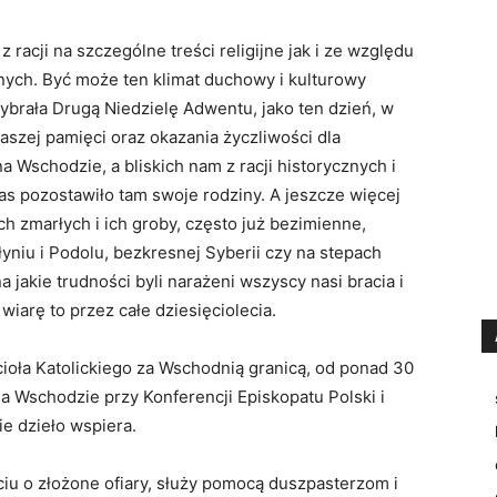
racji na szczególne treści religijne jak i ze względu
nych. Być może ten klimat duchowy i kulturowy
wybrała Drugą Niedzielę Adwentu, jako ten dzień, w
szej pamięci oraz okazania życzliwości dla
na Wschodzie, a bliskich nam z racji historycznych i
s pozostawiło tam swoje rodziny. A jeszcze więcej
ch zmarłych i ich groby, często już bezimienne,
yniu i Podolu, bezkresnej Syberii czy na stepach
jakie trudności byli narażeni wszyscy nasi bracia i
 wiarę to przez całe dziesięciolecia.
ścioła Katolickiego za Wschodnią granicą, od ponad 30
a Wschodzie przy Konferencji Episkopatu Polski i
ie dzieło wspiera.
iu o złożone ofiary, służy pomocą duszpasterzom i