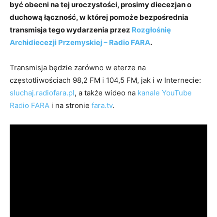
być obecni na tej uroczystości, prosimy diecezjan o
duchową łączność, w której pomoże bezpośrednia
transmisja tego wydarzenia przez
Rozgłośnię
Archidiecezji Przemyskiej – Radio FARA
.
Transmisja będzie zarówno w eterze na
częstotliwościach 98,2 FM i 104,5 FM, jak i w Internecie:
sluchaj.radiofara.pl
, a także wideo na
kanale YouTube
Radio FARA
i na stronie
fara.tv
.