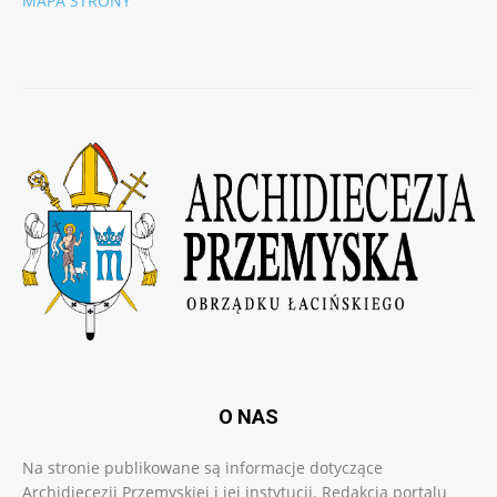
MAPA STRONY
O NAS
Na stronie publikowane są informacje dotyczące
Archidiecezji Przemyskiej i jej instytucji. Redakcja portalu