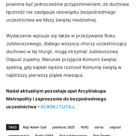
powinna być jednocześnie przypomnieniem, że duchowa
łączność nie zastępuje obowiązku bezpośredniego
uczestnictwa we Mszy świętej niedzielnej.
Wydarzenie wpisuje się także w przeżywanie Roku
Jubileuszowego, dlatego wszyscy chorzy uczestniczący
duchowo w tej liturgii, mogą otrzymać Jubileuszowy
Odpust zupełny. Warunek przyjęcia Komunii świętej
spełnią, gdy kapłan będzie roznosił Komunię świętą w
najbliższy pierwszy piątek miesiąca.
Nadal aktualnym pozostaje apel Arcybiskupa
Metropolity i zaproszenie do bezpośredniego
uczestnictwa –
KLIKNIJ TUTAJ
.
TAGS
Abp Adam Szal
Jubileusz 2025
NSPJ
obraz
odpust
peregrynacja
Radio FARA
Rok Jubileuszowy
Rok Święty