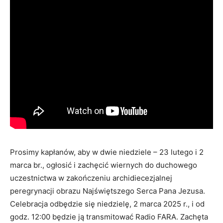
Prosimy kapłanów, aby w dwie niedziele – 23 lutego i 2
marca br., ogłosić i zachęcić wiernych do duchowego
uczestnictwa w zakończeniu archidiecezjalnej
peregrynacji obrazu Najświętszego Serca Pana Jezusa.
Celebracja odbędzie się niedzielę, 2 marca 2025 r., i od
godz. 12:00 będzie ją transmitować Radio FARA. Zachęta