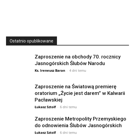
SIERPNIA, 2026
23 Niedz., 2026 00:00
Ostatnio opublikowane
Zaproszenie na obchody 70. rocznicy
Jasnogórskich Ślubów Narodu
Ks. Ireneusz Baran
-
4 dni temu
Zaproszenie na Światową premierę
oratorium „Życie jest darem” w Kalwarii
Pacławskiej
Łukasz Sztolf
-
6 dni temu
Zaproszenie Metropolity Przemyskiego
do odnowienia Ślubów Jasnogórskich
Łukasz Sztolf
-
6 dni temu