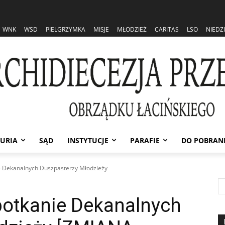
WNK
WSD
PIELGRZYMKA
MISJE
MŁODZIEŻ
CARITAS
LSO
NIEDZ
URIA
SĄD
INSTYTUCJE
PARAFIE
DO POBRAN
e Dekanalnych Duszpasterzy Młodzieży
potkanie Dekanalnych