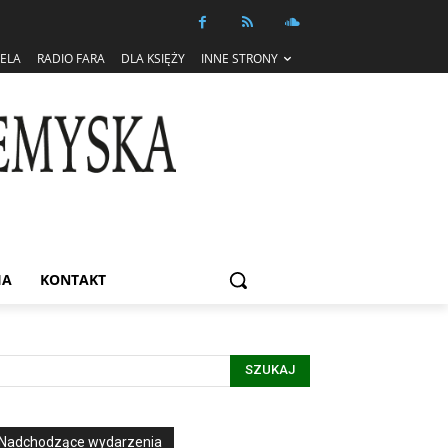
IELA
RADIO FARA
DLA KSIĘŻY
INNE STRONY
IA
KONTAKT
SZUKAJ
Nadchodzące wydarzenia