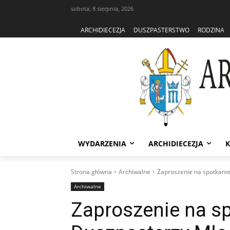
sobota, 8 sierpnia, 2026
ARCHIDIECEZJA
DUSZPASTERSTWO
RODZINA
WYDARZENIA
ARCHIDIECEZJA
K
Strona główna
Archiwalne
Zaproszenie na spotkani
Archiwalne
Zaproszenie na s