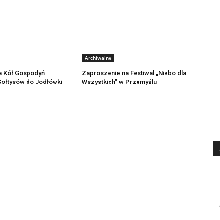
Archiwalne
a Kół Gospodyń
Zaproszenie na Festiwal „Niebo dla
 Sołtysów do Jodłówki
Wszystkich” w Przemyślu