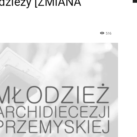
dzieży [ZMIANA
516