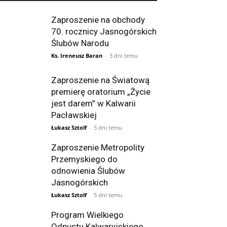
Zaproszenie na obchody
70. rocznicy Jasnogórskich
Ślubów Narodu
Ks. Ireneusz Baran
-
3 dni temu
Zaproszenie na Światową
premierę oratorium „Życie
jest darem” w Kalwarii
Pacławskiej
Łukasz Sztolf
-
5 dni temu
Zaproszenie Metropolity
Przemyskiego do
odnowienia Ślubów
Jasnogórskich
Łukasz Sztolf
-
5 dni temu
Program Wielkiego
Odpustu Kalwaryjskiego