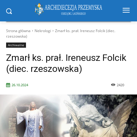
Strona główna
Nekrologi
Zmarł ks. prał. Ireneusz Folcik (diec.
rzeszowska)
Archiwalne
Zmarł ks. prał. Ireneusz Folcik
(diec. rzeszowska)
26.10.2024
2420