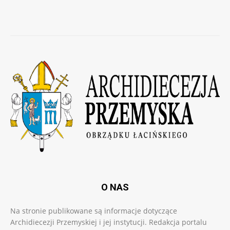
O NAS
Na stronie publikowane są informacje dotyczące
Archidiecezji Przemyskiej i jej instytucji. Redakcja portalu