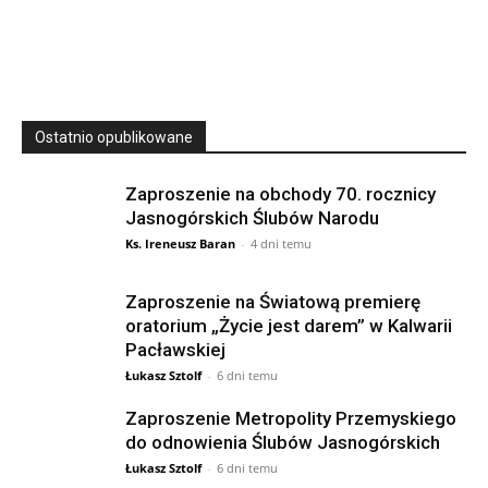
23 Niedz., 2026 00:00
Ostatnio opublikowane
Zaproszenie na obchody 70. rocznicy
Jasnogórskich Ślubów Narodu
Ks. Ireneusz Baran
-
4 dni temu
Zaproszenie na Światową premierę
oratorium „Życie jest darem” w Kalwarii
Pacławskiej
Łukasz Sztolf
-
6 dni temu
Zaproszenie Metropolity Przemyskiego
do odnowienia Ślubów Jasnogórskich
Łukasz Sztolf
-
6 dni temu