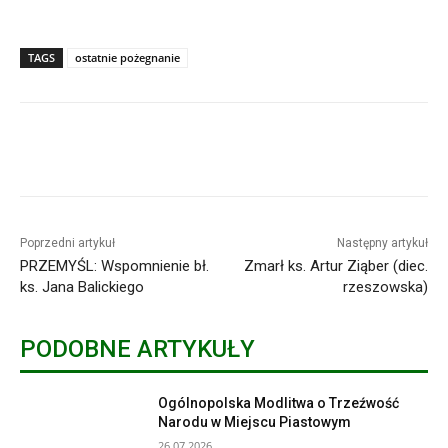
TAGS
ostatnie pożegnanie
Poprzedni artykuł
Następny artykuł
PRZEMYŚL: Wspomnienie bł.
Zmarł ks. Artur Ziąber (diec.
ks. Jana Balickiego
rzeszowska)
PODOBNE ARTYKUŁY
Ogólnopolska Modlitwa o Trzeźwość
Narodu w Miejscu Piastowym
26.07.2026