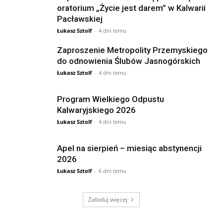
oratorium „Życie jest darem” w Kalwarii
Pacławskiej
Łukasz Sztolf
-
4 dni temu
Zaproszenie Metropolity Przemyskiego
do odnowienia Ślubów Jasnogórskich
Łukasz Sztolf
-
4 dni temu
Program Wielkiego Odpustu
Kalwaryjskiego 2026
Łukasz Sztolf
-
4 dni temu
Apel na sierpień – miesiąc abstynencji
2026
Łukasz Sztolf
-
6 dni temu
Załaduj więcej