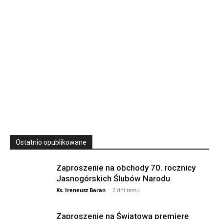
23
SIERPNIA, 2026
23 Niedz., 2026 00:00
Ostatnio opublikowane
Zaproszenie na obchody 70. rocznicy
Jasnogórskich Ślubów Narodu
Ks. Ireneusz Baran
-
2 dni temu
Zaproszenie na Światową premierę