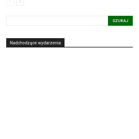
SZUKAJ
Nadchodzące wydarzenia
Informacja dot. funkcjonowania Sądu
Metropolitalnego
15
LIPCA, 2026