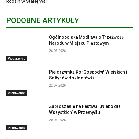
Rodzin w Starej Wsi
PODOBNE ARTYKUŁY
Ogólnopolska Modlitwa o Trzeźwość
Narodu w Miejscu Piastowym
26.07.2026
Wydarzenia
Pielgrzymka Kół Gospodyń Wiejskich i
Sołtysów do Jodłówki
22.07.2026
Archiwalne
Zaproszenie na Festiwal „Niebo dla
Wszystkich” w Przemyślu
20.07.2026
Archiwalne