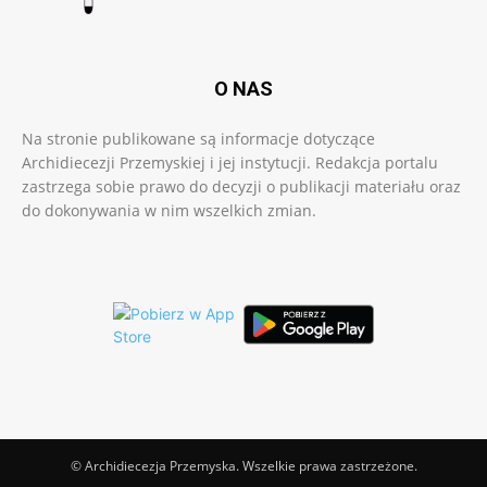
O NAS
Na stronie publikowane są informacje dotyczące
Archidiecezji Przemyskiej i jej instytucji. Redakcja portalu
zastrzega sobie prawo do decyzji o publikacji materiału oraz
do dokonywania w nim wszelkich zmian.
© Archidiecezja Przemyska. Wszelkie prawa zastrzeżone.