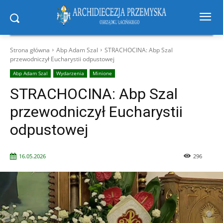
Strona główna
Abp Adam Szal
STRACHOCINA: Abp Szal
przewodniczył Eucharystii odpustowej
Abp Adam Szal
Wydarzenia
Minione
STRACHOCINA: Abp Szal
przewodniczył Eucharystii
odpustowej
16.05.2026
296