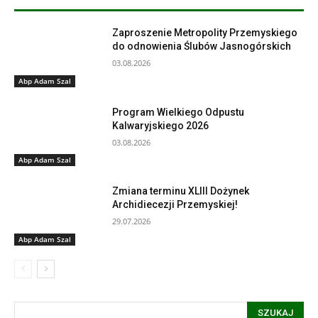
Zaproszenie Metropolity Przemyskiego
do odnowienia Ślubów Jasnogórskich
03.08.2026
Abp Adam Szal
Program Wielkiego Odpustu
Kalwaryjskiego 2026
03.08.2026
Abp Adam Szal
Zmiana terminu XLIII Dożynek
Archidiecezji Przemyskiej!
29.07.2026
Abp Adam Szal
SZUKAJ