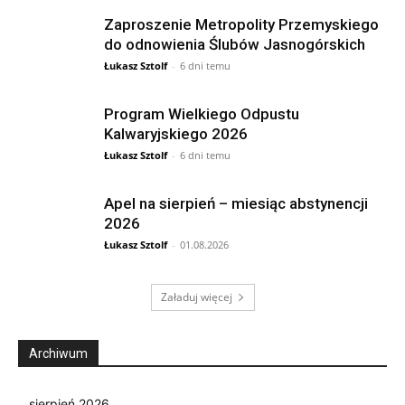
Zaproszenie Metropolity Przemyskiego
do odnowienia Ślubów Jasnogórskich
Łukasz Sztolf
-
6 dni temu
Program Wielkiego Odpustu
Kalwaryjskiego 2026
Łukasz Sztolf
-
6 dni temu
Apel na sierpień – miesiąc abstynencji
2026
Łukasz Sztolf
-
01.08.2026
Załaduj więcej
Archiwum
sierpień 2026