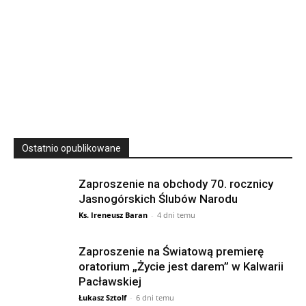
23
SIERPNIA, 2026
23 Niedz., 2026 00:00
Ostatnio opublikowane
Zaproszenie na obchody 70. rocznicy
Jasnogórskich Ślubów Narodu
Ks. Ireneusz Baran
-
4 dni temu
Zaproszenie na Światową premierę
oratorium „Życie jest darem” w Kalwarii
Pacławskiej
Łukasz Sztolf
-
6 dni temu