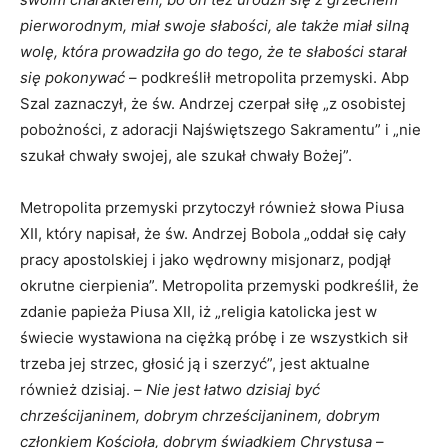
pierworodnym, miał swoje słabości, ale także miał silną
wolę, która prowadziła go do tego, że te słabości starał
się pokonywać
– podkreślił metropolita przemyski. Abp
Szal zaznaczył, że św. Andrzej czerpał siłę „z osobistej
pobożności, z adoracji Najświętszego Sakramentu” i „nie
szukał chwały swojej, ale szukał chwały Bożej”.
Metropolita przemyski przytoczył również słowa Piusa
XII, który napisał, że św. Andrzej Bobola „oddał się cały
pracy apostolskiej i jako wędrowny misjonarz, podjął
okrutne cierpienia”. Metropolita przemyski podkreślił, że
zdanie papieża Piusa XII, iż „religia katolicka jest w
świecie wystawiona na ciężką próbę i ze wszystkich sił
trzeba jej strzec, głosić ją i szerzyć”, jest aktualne
również dzisiaj. –
Nie jest łatwo dzisiaj być
chrześcijaninem, dobrym chrześcijaninem, dobrym
członkiem Kościoła, dobrym świadkiem Chrystusa
–