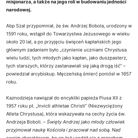
misjonarza, a także na jego roli w budowaniu jedności
narodowej.
Abp Szal przypomniał, że św. Andrzej Bobola, urodzony w
1591 roku, wstąpił do Towarzystwa Jezusowego w wieku
około 20 lat, a po przyjęciu święceń kapłańskich jego
głównym zadaniem było „czynienie uczniami Chrystusa
wielu ludzi, tych młodych jako kapłan, jako duszpasterz,
tych starszych, którzy zastanawiali się jaką drogą iść” –
powiedział arcybiskup. Męczeńską śmierć poniósł w 1657
roku.
Kaznodzieja nawiązał do encykliki papieża Piusa XII z
1957 roku pt. „Invicti athletae Christi” (Niezwyciężony
Atleta Chrystusa), która wskazywała na cechy życia św.
Andrzeja Boboli. –
Święty Andrzej jako młody człowiek
przyjmował naukę Kościoła i pracował nad sobą. Nad
swoim charakterem, bo on też urodził się z grzechem