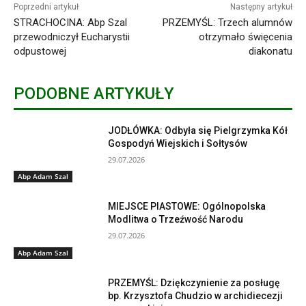
Poprzedni artykuł
Następny artykuł
STRACHOCINA: Abp Szal
PRZEMYŚL: Trzech alumnów
przewodniczył Eucharystii
otrzymało święcenia
odpustowej
diakonatu
PODOBNE ARTYKUŁY
JODŁÓWKA: Odbyła się Pielgrzymka Kół
Gospodyń Wiejskich i Sołtysów
29.07.2026
Abp Adam Szal
MIEJSCE PIASTOWE: Ogólnopolska
Modlitwa o Trzeźwość Narodu
29.07.2026
Abp Adam Szal
PRZEMYŚL: Dziękczynienie za posługę
bp. Krzysztofa Chudzio w archidiecezji