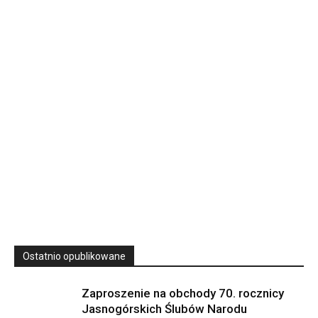
Rekolekcje kapłańskie w WSD Przemyśl – Seria III
Wyższe Seminarium Duchowne,
ul. Zamkowa 5 Przemyśl,
podkarpackie 37-700 Polska
23
SIERPNIA, 2026
23 Niedz., 2026 00:00
Ostatnio opublikowane
Zaproszenie na obchody 70. rocznicy
Jasnogórskich Ślubów Narodu