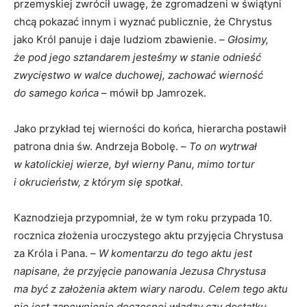
przemyskiej zwrócił uwagę, że zgromadzeni w świątyni
chcą pokazać innym i wyznać publicznie, że Chrystus
jako Król panuje i daje ludziom zbawienie. –
Głosimy,
że pod jego sztandarem jesteśmy w stanie odnieść
zwycięstwo w walce duchowej, zachować wierność
do samego końca
– mówił bp Jamrozek.
Jako przykład tej wierności do końca, hierarcha postawił
patrona dnia św. Andrzeja Bobolę. –
To on wytrwał
w katolickiej wierze, był wierny Panu, mimo tortur
i okrucieństw, z którym się spotkał
.
Kaznodzieja przypomniał, że w tym roku przypada 10.
rocznica złożenia uroczystego aktu przyjęcia Chrystusa
za Króla i Pana. –
W komentarzu do tego aktu jest
napisane, że przyjęcie panowania Jezusa Chrystusa
ma być z założenia aktem wiary narodu. Celem tego aktu
nie jest zapewnienie doczesnej władzy czy dostatku,