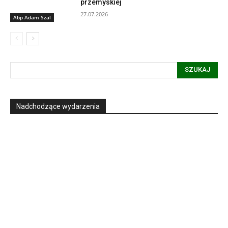
przemyskiej
27.07.2026
Abp Adam Szal
SZUKAJ
Nadchodzące wydarzenia
Informacja dot. funkcjonowania Sądu
Metropolitalnego