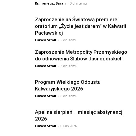
Ks. Ireneusz Baran
-
3 dni temu
Zaproszenie na Światową premierę
oratorium „Życie jest darem” w Kalwarii
Pacławskiej
Łukasz Sztolf
-
5 dni temu
Zaproszenie Metropolity Przemyskiego
do odnowienia Ślubów Jasnogórskich
Łukasz Sztolf
-
5 dni temu
Program Wielkiego Odpustu
Kalwaryjskiego 2026
Łukasz Sztolf
-
6 dni temu
Apel na sierpień – miesiąc abstynencji
2026
Łukasz Sztolf
-
01.08.2026