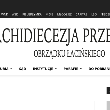
WNK
WSD
PIELGRZYMKA
MISJE
MŁODZIEŻ
CARITAS
LSO
NIEDZ
URIA
SĄD
INSTYTUCJE
PARAFIE
DO POBRAN