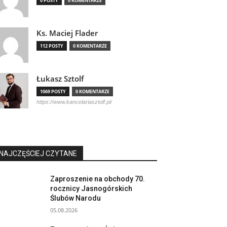
0 POSTY
0 KOMENTARZE
Ks. Maciej Flader
112 POSTY
0 KOMENTARZE
Łukasz Sztolf
1069 POSTY
0 KOMENTARZE
https://www.kancelariasztolf.pl/
NAJCZĘŚCIEJ CZYTANE
Zaproszenie na obchody 70.
rocznicy Jasnogórskich
Ślubów Narodu
05.08.2026