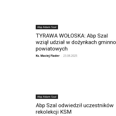
Abp Adam Szal
TYRAWA WOŁOSKA: Abp Szal
wziął udział w dożynkach gminno
powiatowych
Ks. Maciej Flader
-
23.08.2025
Abp Adam Szal
Abp Szal odwiedził uczestników
rekolekcji KSM