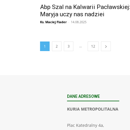
Abp Szal na Kalwarii Pacławskiej
Maryja uczy nas nadziei
Ks. Maciej Flader
-
14.08.2025
...
1
2
3
12
DANE ADRESOWE
KURIA METROPOLITALNA
Plac Katedralny 4a,