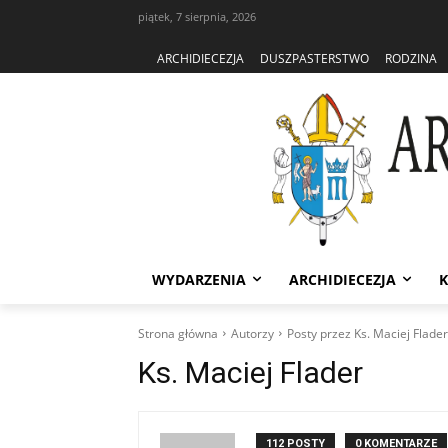
piątek, 7 sierpnia, 2026
ARCHIDIECEZJA
DUSZPASTERSTWO
RODZINA
WYDARZENIA
ARCHIDIECEZJA
K
Strona główna
Autorzy
Posty przez Ks. Maciej Flader
Ks. Maciej Flader
112 POSTY
0 KOMENTARZE