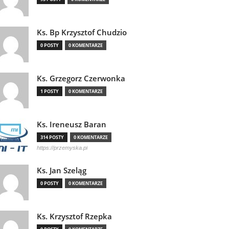
Ks. Bp Krzysztof Chudzio
0 POSTY
0 KOMENTARZE
Ks. Grzegorz Czerwonka
1 POSTY
0 KOMENTARZE
Ks. Ireneusz Baran
314 POSTY
0 KOMENTARZE
https://przemyska.pl
Ks. Jan Szeląg
0 POSTY
0 KOMENTARZE
Ks. Krzysztof Rzepka