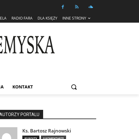
IELA
RADIO FARA
DLA KSIĘŻY
INNE STRONY
IA
KONTAKT
AUTORZY PORTALU
Ks. Bartosz Rajnowski
93 POSTY
0 KOMENTARZE