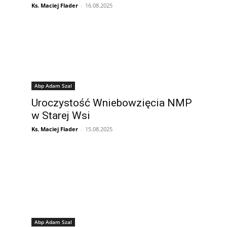
Ks. Maciej Flader
-
16.08.2025
Abp Adam Szal
Uroczystość Wniebowzięcia NMP
w Starej Wsi
Ks. Maciej Flader
-
15.08.2025
Abp Adam Szal