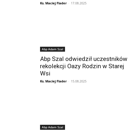
Ks. Maciej Flader
-
17.08.2025
Abp Adam Szal
Abp Szal odwiedził uczestników
rekolekcji Oazy Rodzin w Starej
Wsi
Ks. Maciej Flader
-
15.08.2025
Abp Adam Szal