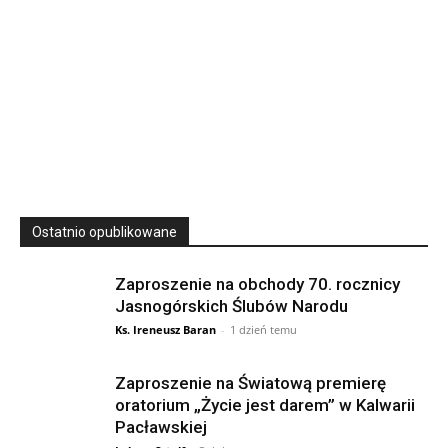
23
SIERPNIA, 2026
23 Niedz., 2026 00:00
Ostatnio opublikowane
Zaproszenie na obchody 70. rocznicy
Jasnogórskich Ślubów Narodu
Ks. Ireneusz Baran
-
1 dzień temu
Zaproszenie na Światową premierę
oratorium „Życie jest darem” w Kalwarii
Pacławskiej