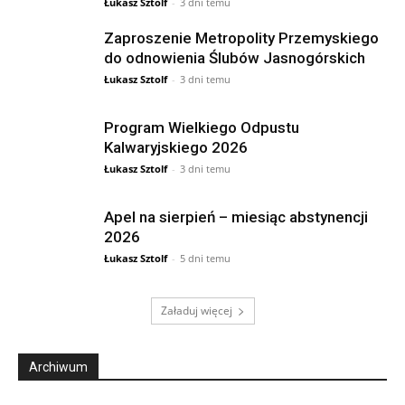
Łukasz Sztolf
-
3 dni temu
Zaproszenie Metropolity Przemyskiego
do odnowienia Ślubów Jasnogórskich
Łukasz Sztolf
-
3 dni temu
Program Wielkiego Odpustu
Kalwaryjskiego 2026
Łukasz Sztolf
-
3 dni temu
Apel na sierpień – miesiąc abstynencji
2026
Łukasz Sztolf
-
5 dni temu
Załaduj więcej
Archiwum