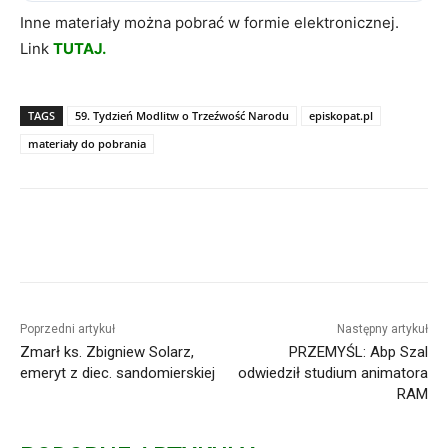
Inne materiały można pobrać w formie elektronicznej.
Link
TUTAJ
.
TAGS
59. Tydzień Modlitw o Trzeźwość Narodu
episkopat.pl
materiały do pobrania
Poprzedni artykuł
Następny artykuł
Zmarł ks. Zbigniew Solarz,
PRZEMYŚL: Abp Szal
emeryt z diec. sandomierskiej
odwiedził studium animatora
RAM