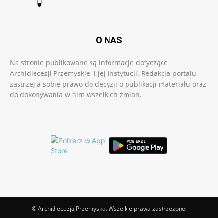
O NAS
Na stronie publikowane są informacje dotyczące
Archidiecezji Przemyskiej i jej instytucji. Redakcja portalu
zastrzega sobie prawo do decyzji o publikacji materiału oraz
do dokonywania w nim wszelkich zmian.
© Archidiecezja Przemyska. Wszelkie prawa zastrzeżone.