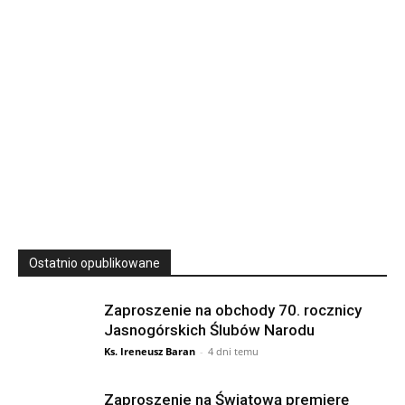
23
SIERPNIA, 2026
23 Niedz., 2026 00:00
Ostatnio opublikowane
Zaproszenie na obchody 70. rocznicy
Jasnogórskich Ślubów Narodu
Ks. Ireneusz Baran
-
4 dni temu
Zaproszenie na Światową premierę