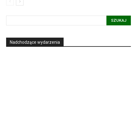
SZUKAJ
Nadchodzące wydarzenia
Informacja dot. funkcjonowania Sądu
Metropolitalnego
15
LIPCA, 2026