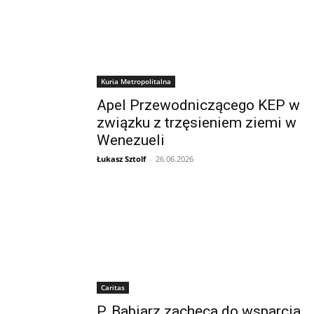
Kuria Metropolitalna
Apel Przewodniczącego KEP w
związku z trzęsieniem ziemi w
Wenezueli
Łukasz Sztolf
-
26.06.2026
Caritas
P. Babiarz zachęca do wsparcia