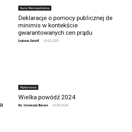
Kuria Metropolitalna
Deklaracje o pomocy publicznej de
minimis w kontekście
gwarantowanych cen prądu
Łukasz Sztolf
-
19.02.2025
Wydarzenia
Wielka powódź 2024
a
Ks. Ireneusz Baran
-
16.09.2024