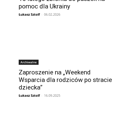
pomoc dla Ukrainy
Łukasz Sztolf
-
06.02.2026
Archiwalne
Zaproszenie na „Weekend
Wsparcia dla rodziców po stracie
dziecka”
Łukasz Sztolf
-
16.09.2025