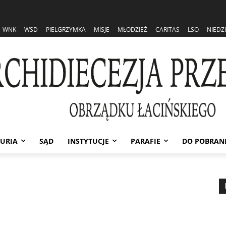
WNK
WSD
PIELGRZYMKA
MISJE
MŁODZIEŻ
CARITAS
LSO
NIEDZ
URIA
SĄD
INSTYTUCJE
PARAFIE
DO POBRAN