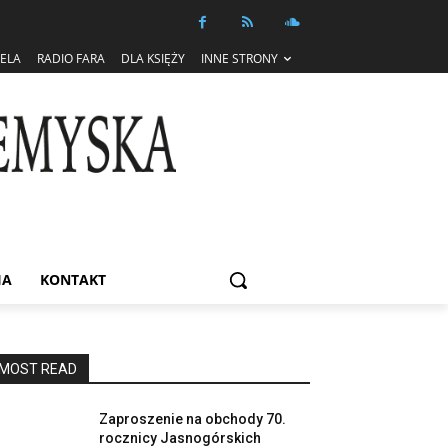
IELA
RADIO FARA
DLA KSIĘŻY
INNE STRONY
IA
KONTAKT
MOST READ
Zaproszenie na obchody 70.
rocznicy Jasnogórskich