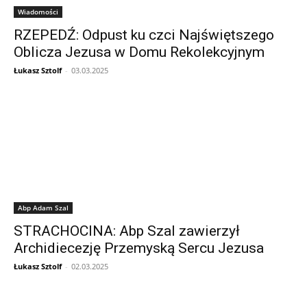
Wiadomości
RZEPEDŹ: Odpust ku czci Najświętszego
Oblicza Jezusa w Domu Rekolekcyjnym
Łukasz Sztolf
-
03.03.2025
Abp Adam Szal
STRACHOCINA: Abp Szal zawierzył
Archidiecezję Przemyską Sercu Jezusa
Łukasz Sztolf
-
02.03.2025