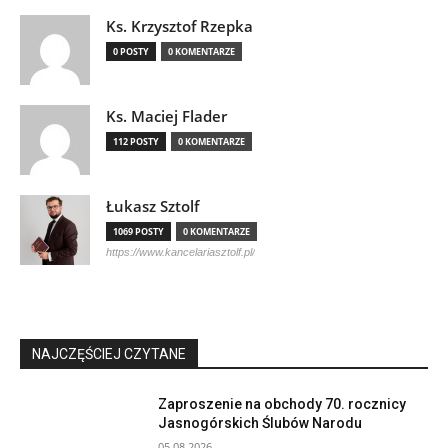
Ks. Krzysztof Rzepka
0 POSTY
0 KOMENTARZE
Ks. Maciej Flader
112 POSTY
0 KOMENTARZE
Łukasz Sztolf
1069 POSTY
0 KOMENTARZE
https://www.kancelariasztolf.pl/
NAJCZĘŚCIEJ CZYTANE
Zaproszenie na obchody 70. rocznicy
Jasnogórskich Ślubów Narodu
05.08.2026