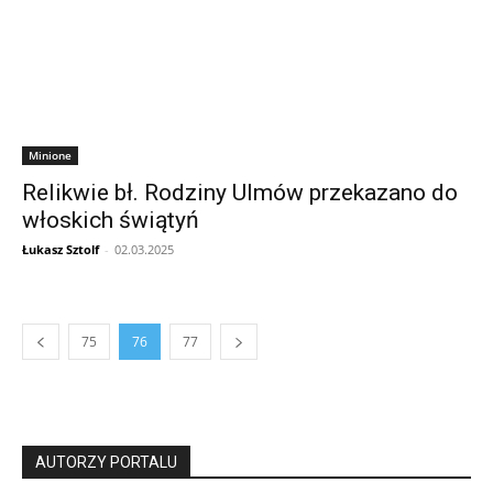
Minione
Relikwie bł. Rodziny Ulmów przekazano do
włoskich świątyń
Łukasz Sztolf
-
02.03.2025
75
76
77
AUTORZY PORTALU