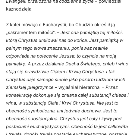
Ewangelii przełożona na codzienne życie
– powiedział
kaznodzieja.
Z kolei mówiąc o Eucharystii, bp Chudzio określił ją
„sakramentem miłości”. –
Jest ona pamiątką tej miłości,
którą Chrystus umiłował nas do końca. Jest pamiątką w
pełnym tego słowa znaczeniu, ponieważ realnie
odpowiada na polecenie Jezusa: to czyńcie na moją
pamiątkę. A przez działanie Ducha Świętego, chleb i wino
stają się prawdziwie Ciałem i Krwią Chrystusa. I tak
Chrystus daje samego siebie jako pokarm ludziom w ich
ziemskiej pielgrzymce
– wyjaśniał hierarcha.
– Przez
konsekrację dokonuje się zmiana całej substancji chleba i
wina, w substancję Ciała i Krwi Chrystusa. Nie jest to
obecność symboliczna, ani jedynie duchowa. Jest to
obecność substancjalna. Chrystus jest cały i żywy pod
postaciami eucharystycznymi. Obecność ta jest całkowita
i trwała, dopóki trwają postacie eucharystyczne, postacie