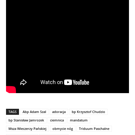
TAGS
Abp Adam Szal
adoracja
bp Krzysztof Chudzio
bp Stanisław Jamrozek
ciemnica
mandatum
Msza Wieczerzy Pańskiej
obmycie nóg
Triduum Paschalne