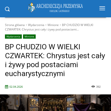
Strona główna
Wydarzenia
Minione
BP CHUDZIO W WIELKI
CZWARTEK: Chrystus jest cały i żywy pod postaciami...
Wydarzenia
Minione
BP CHUDZIO W WIELKI
CZWARTEK: Chrystus jest cały
i żywy pod postaciami
eucharystycznymi
02.04.2026
392