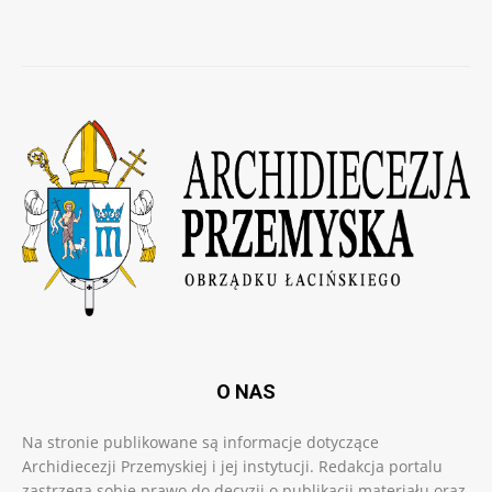
O NAS
Na stronie publikowane są informacje dotyczące
Archidiecezji Przemyskiej i jej instytucji. Redakcja portalu
zastrzega sobie prawo do decyzji o publikacji materiału oraz