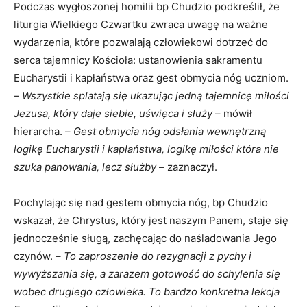
Podczas wygłoszonej homilii bp Chudzio podkreślił, że
liturgia Wielkiego Czwartku zwraca uwagę na ważne
wydarzenia, które pozwalają człowiekowi dotrzeć do
serca tajemnicy Kościoła: ustanowienia sakramentu
Eucharystii i kapłaństwa oraz gest obmycia nóg uczniom.
–
Wszystkie splatają się ukazując jedną tajemnicę miłości
Jezusa, który daje siebie, uświęca i służy
– mówił
hierarcha. –
Gest obmycia nóg odsłania wewnętrzną
logikę Eucharystii i kapłaństwa, logikę miłości która nie
szuka panowania, lecz służby
– zaznaczył.
Pochylając się nad gestem obmycia nóg, bp Chudzio
wskazał, że Chrystus, który jest naszym Panem, staje się
jednocześnie sługą, zachęcając do naśladowania Jego
czynów. –
To zaproszenie do rezygnacji z pychy i
wywyższania się, a zarazem gotowość do schylenia się
wobec drugiego człowieka. To bardzo konkretna lekcja