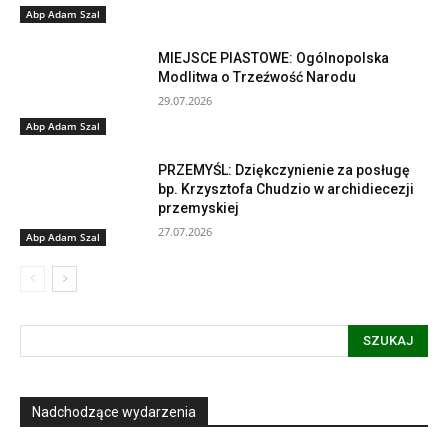
Abp Adam Szal
MIEJSCE PIASTOWE: Ogólnopolska
Modlitwa o Trzeźwość Narodu
29.07.2026
Abp Adam Szal
PRZEMYŚL: Dziękczynienie za posługę
bp. Krzysztofa Chudzio w archidiecezji
przemyskiej
27.07.2026
Abp Adam Szal
SZUKAJ
Nadchodzące wydarzenia