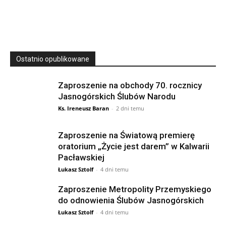
23 Niedz., 2026 00:00
Ostatnio opublikowane
Zaproszenie na obchody 70. rocznicy
Jasnogórskich Ślubów Narodu
Ks. Ireneusz Baran
-
2 dni temu
Zaproszenie na Światową premierę
oratorium „Życie jest darem” w Kalwarii
Pacławskiej
Łukasz Sztolf
-
4 dni temu
Zaproszenie Metropolity Przemyskiego
do odnowienia Ślubów Jasnogórskich
Łukasz Sztolf
-
4 dni temu