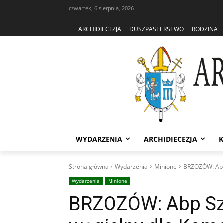
czwartek, 6 sierpnia, 2026
ARCHIDIECEZJA
DUSZPASTERSTWO
RODZINA
WYDARZENIA
ARCHIDIECEZJA
K
Strona główna
Wydarzenia
Minione
BRZOZÓW: Abp 
Wydarzenia
Minione
BRZOZÓW: Abp Sza