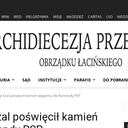
WNK
WSD
PIELGRZYMKA
MISJE
MŁODZIEŻ
CARITAS
LSO
NIEDZ
URIA
SĄD
INSTYTUCJE
PARAFIE
DO POBRAN
Szal poświęcił kamień węgielny dla Komendy PSP
l poświęcił kamień