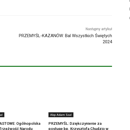
Następny artykuł
PRZEMYŚL-KAZANÓW: Bal Wszystkich Świętych
2024
al
Abp Adam Szal
ASTOWE: Ogólnopolska
PRZEMYŚL: Dziękczynienie za
 Trzeźwość Narodu
posługę bp. Krzysztofa Chudzio w