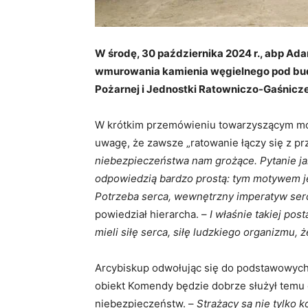
W środę, 30 października 2024 r., abp Ada
wmurowania kamienia węgielnego pod bu
Pożarnej i Jednostki Ratowniczo-Gaśnicze
W krótkim przemówieniu towarzyszącym mod
uwagę, że zawsze „ratowanie łączy się z pr
niebezpieczeństwa nam grożące. Pytanie ja
odpowiedzią bardzo prostą: tym motywem je
Potrzeba serca, wewnętrzny imperatyw ser
powiedział hierarcha. –
I właśnie takiej po
mieli siłę serca, siłę ludzkiego organizmu, ż
Arcybiskup odwołując się do podstawowych 
obiekt Komendy będzie dobrze służył temu c
niebezpieczeństw. –
Strażacy są nie tylko k