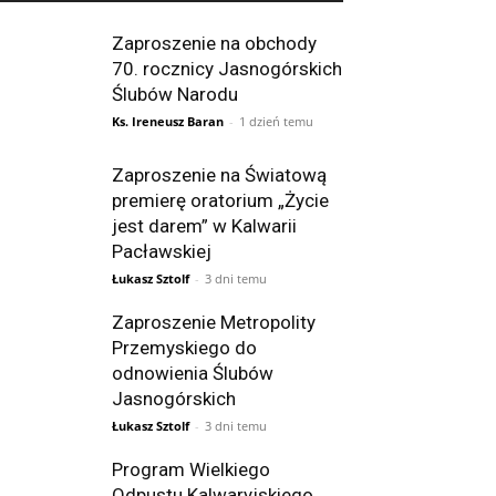
Zaproszenie na obchody
70. rocznicy Jasnogórskich
Ślubów Narodu
Ks. Ireneusz Baran
-
1 dzień temu
Zaproszenie na Światową
premierę oratorium „Życie
jest darem” w Kalwarii
Pacławskiej
Łukasz Sztolf
-
3 dni temu
Zaproszenie Metropolity
Przemyskiego do
odnowienia Ślubów
Jasnogórskich
Łukasz Sztolf
-
3 dni temu
Program Wielkiego
Odpustu Kalwaryjskiego