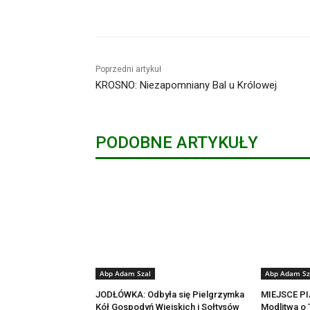
Udział
Poprzedni artykuł
KROSNO: Niezapomniany Bal u Królowej
PODOBNE ARTYKUŁY
Abp Adam Szal
Abp Adam Sz
JODŁÓWKA: Odbyła się Pielgrzymka
MIEJSCE PI
Kół Gospodyń Wiejskich i Sołtysów
Modlitwa o