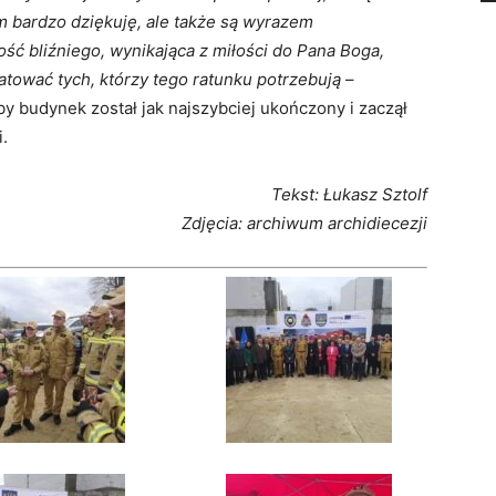
im bardzo dziękuję, ale także są wyrazem
ość bliźniego, wynikająca z miłości do Pana Boga,
atować tych, którzy tego ratunku potrzebują
–
by budynek został jak najszybciej ukończony i zaczął
.
Tekst: Łukasz Sztolf
Zdjęcia: archiwum archidiecezji