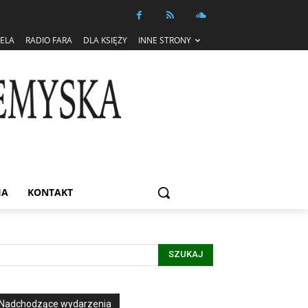
IELA
RADIO FARA
DLA KSIĘŻY
INNE STRONY
IA
KONTAKT
SZUKAJ
Nadchodzące wydarzenia