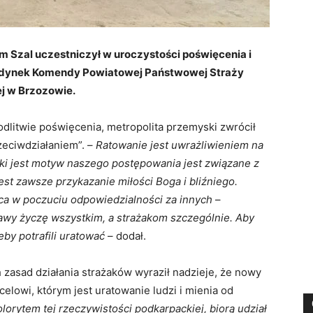
m Szal uczestniczył w uroczystości poświęcenia i
dynek Komendy Powiatowej Państwowej Straży
j w Brzozowie.
litwie poświęcenia, metropolita przemyski zwrócił
zeciwdziałaniem”. –
Ratowanie jest uwrażliwieniem na
ki jest motyw naszego postępowania jest związane z
st zawsze przykazanie miłości Boga i bliźniego.
ca w poczuciu odpowiedzialności za innych
–
stawy życzę wszystkim, a strażakom szczególnie. Aby
eby potrafili uratować
– dodał.
zasad działania strażaków wyraził nadzieje, że nowy
elowi, którym jest uratowanie ludzi i mienia od
olorytem tej rzeczywistości podkarpackiej, biorą udział