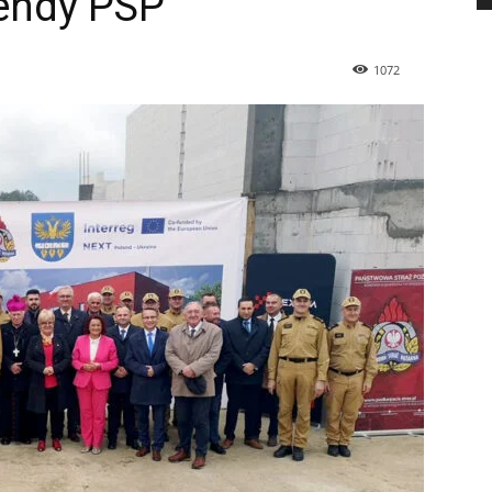
endy PSP
1072