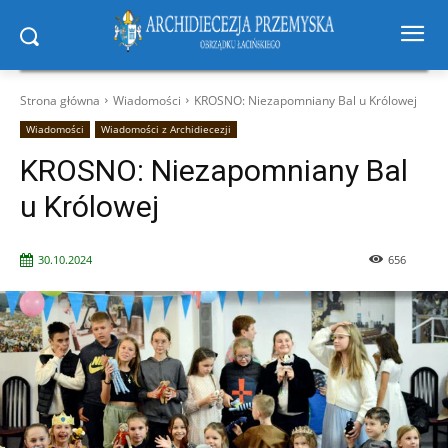
Strona główna
Wiadomości
KROSNO: Niezapomniany Bal u Królowej
Wiadomości
Wiadomości z Archidiecezji
KROSNO: Niezapomniany Bal
u Królowej
30.10.2024
656