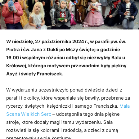
W niedzielę, 27 października 2024 r., w parafii pw. św.
Piotra i św. Jana z Dukli po Mszy świętej o godzinie
16.00 i wspólnym różańcu odbył się niezwykły Balu u
Królowej, którego motywem przewodnim były piękny
Asyż i święty Franciszek.
W wydarzeniu uczestniczyło ponad dwieście dzieci z
parafii i okolicy, które wspaniale się bawiły, przebrane za
rycerzy, świętych, księżniczki i samego Franciszka.
Mała
Scena Wielkich Serc
– udostępniła tego dnia piękne
stroje, które dodały magii temu wydarzeniu. Sala
rozświetliła się kolorami i radością, a dzieci z dumą
prezentowały swoje kostiumy.