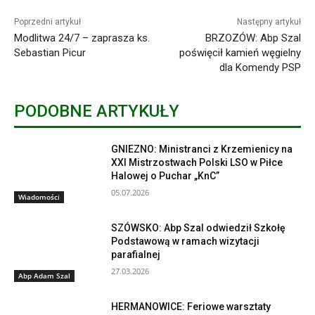
Poprzedni artykuł
Następny artykuł
Modlitwa 24/7 – zaprasza ks.
BRZOZÓW: Abp Szal
Sebastian Picur
poświęcił kamień węgielny
dla Komendy PSP
PODOBNE ARTYKUŁY
GNIEZNO: Ministranci z Krzemienicy na
XXI Mistrzostwach Polski LSO w Piłce
Halowej o Puchar „KnC”
05.07.2026
Wiadomości
SZÓWSKO: Abp Szal odwiedził Szkołę
Podstawową w ramach wizytacji
parafialnej
27.03.2026
Abp Adam Szal
HERMANOWICE: Feriowe warsztaty