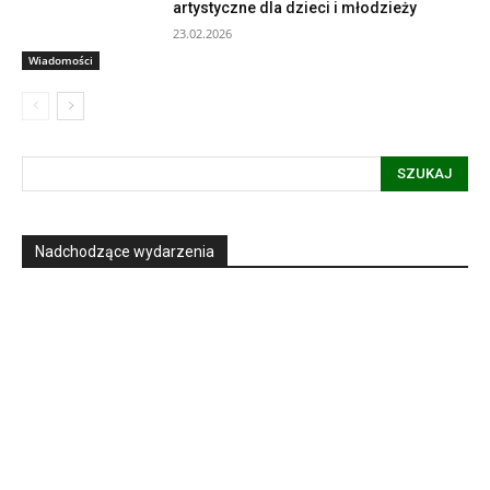
artystyczne dla dzieci i młodzieży
23.02.2026
Wiadomości
SZUKAJ
Nadchodzące wydarzenia
Informacja dot. funkcjonowania Sądu
Metropolitalnego