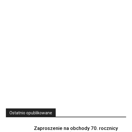
Rekolekcje kapłańskie w WSD Przemyśl – Seria III
Wyższe Seminarium Duchowne,
ul. Zamkowa 5 Przemyśl,
podkarpackie 37-700 Polska
23
SIERPNIA, 2026
23 Niedz., 2026 00:00
Ostatnio opublikowane
Zaproszenie na obchody 70. rocznicy