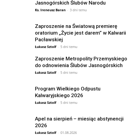
Jasnogórskich Ślubów Narodu
Ks. Ireneusz Baran
-
3 dni temu
Zaproszenie na Światową premierę
oratorium „Życie jest darem” w Kalwarii
Pacławskiej
Łukasz Sztolf
-
5 dni temu
Zaproszenie Metropolity Przemyskiego
do odnowienia Ślubów Jasnogórskich
Łukasz Sztolf
-
5 dni temu
Program Wielkiego Odpustu
Kalwaryjskiego 2026
Łukasz Sztolf
-
5 dni temu
Apel na sierpień – miesiąc abstynencji
2026
Łukasz Sztolf
-
01.08.2026