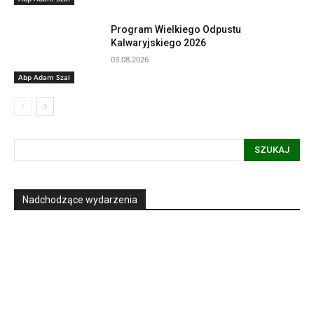
Program Wielkiego Odpustu
Kalwaryjskiego 2026
03.08.2026
Abp Adam Szal
SZUKAJ
Nadchodzące wydarzenia
Informacja dot. funkcjonowania Sądu
Metropolitalnego