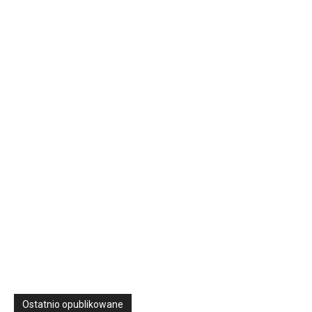
16 Niedz., 2026 00:00
Rekolekcje kapłańskie w WSD Przemyśl – Seria III
Wyższe Seminarium Duchowne,
ul. Zamkowa 5 Przemyśl,
podkarpackie 37-700 Polska
23
SIERPNIA, 2026
23 Niedz., 2026 00:00
Ostatnio opublikowane