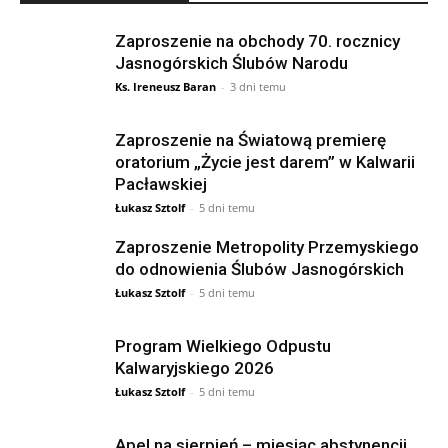
Zaproszenie na obchody 70. rocznicy
Jasnogórskich Ślubów Narodu
Ks. Ireneusz Baran
-
3 dni temu
Zaproszenie na Światową premierę
oratorium „Życie jest darem” w Kalwarii
Pacławskiej
Łukasz Sztolf
-
5 dni temu
Zaproszenie Metropolity Przemyskiego
do odnowienia Ślubów Jasnogórskich
Łukasz Sztolf
-
5 dni temu
Program Wielkiego Odpustu
Kalwaryjskiego 2026
Łukasz Sztolf
-
5 dni temu
Apel na sierpień – miesiąc abstynencji