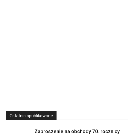
Rekolekcje kapłańskie w WSD Przemyśl – Seria III
Wyższe Seminarium Duchowne,
ul. Zamkowa 5 Przemyśl,
podkarpackie 37-700 Polska
23
SIERPNIA, 2026
23 Niedz., 2026 00:00
Ostatnio opublikowane
Zaproszenie na obchody 70. rocznicy