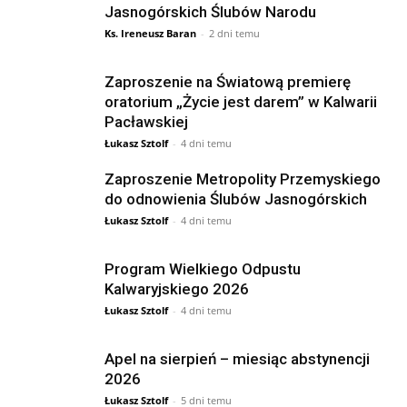
Jasnogórskich Ślubów Narodu
Ks. Ireneusz Baran
-
2 dni temu
Zaproszenie na Światową premierę
oratorium „Życie jest darem” w Kalwarii
Pacławskiej
Łukasz Sztolf
-
4 dni temu
Zaproszenie Metropolity Przemyskiego
do odnowienia Ślubów Jasnogórskich
Łukasz Sztolf
-
4 dni temu
Program Wielkiego Odpustu
Kalwaryjskiego 2026
Łukasz Sztolf
-
4 dni temu
Apel na sierpień – miesiąc abstynencji
2026
Łukasz Sztolf
-
5 dni temu