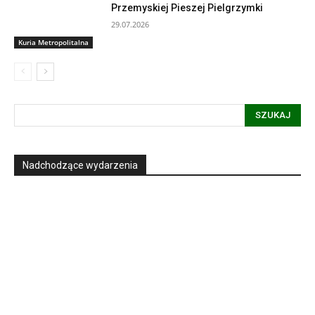
Przemyskiej Pieszej Pielgrzymki
29.07.2026
Kuria Metropolitalna
SZUKAJ
Nadchodzące wydarzenia
Informacja dot. funkcjonowania Sądu
Metropolitalnego