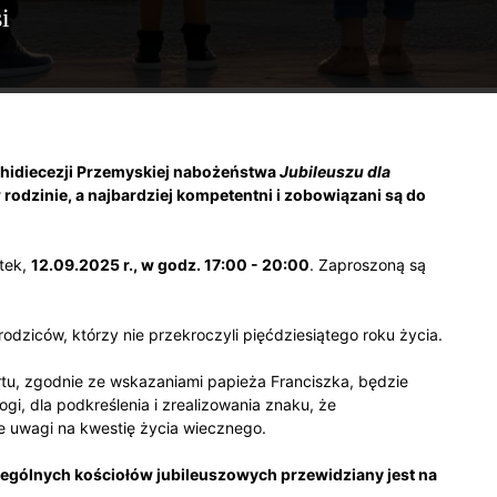
i
hidiecezji Przemyskiej nabożeństwa
Jubileuszu dla
rodzinie, a najbardziej kompetentni i zobowiązani są do
ątek,
12.09.2025 r., w godz. 17:00 - 20:00
. Zaproszoną są
dziców, którzy nie przekroczyli pięćdziesiątego roku życia.
rtu, zgodnie ze wskazaniami papieża Franciszka, będzie
gi, dla podkreślenia i zrealizowania znaku, że
e uwagi na kwestię życia wiecznego.
gólnych kościołów jubileuszowych przewidziany jest na