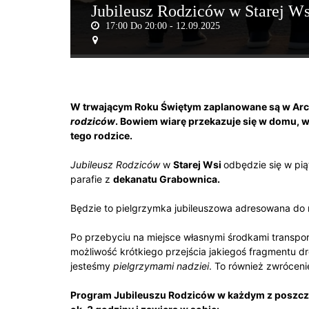
Jubileusz Rodziców w Starej Ws
17:00 Do 20:00 -
12.09.2025
W trwającym Roku Świętym zaplanowane są w Arc
rodziców
. Bowiem wiarę przekazuje się w domu, w 
tego rodzice.
Jubileusz Rodziców
w
Starej Wsi
odbędzie się w pi
parafie z
dekanatu Grabownica.
Będzie to pielgrzymka jubileuszowa adresowana do ro
Po przebyciu na miejsce własnymi środkami transpo
możliwość krótkiego przejścia jakiegoś fragmentu dro
jesteśmy
pielgrzymami nadziei
. To również zwróceni
Program Jubileuszu Rodziców w każdym z poszcze