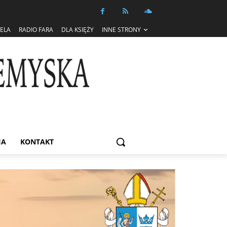
IELA
RADIO FARA
DLA KSIĘŻY
INNE STRONY
IA
KONTAKT