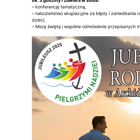
ok. 3 godziny i zawiera w sobie:
– konferencję tematyczną,
– nabożeństwo ekspiacyjne za błędy i zaniedbania 
dzieci,
– Mszę świętą i wspólne odmówienie przepisanych m