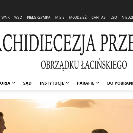
WNK
WSD
PIELGRZYMKA
MISJE
MŁODZIEŻ
CARITAS
LSO
NIEDZ
URIA
SĄD
INSTYTUCJE
PARAFIE
DO POBRAN