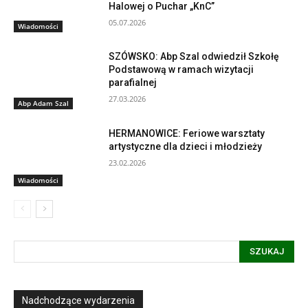
Halowej o Puchar „KnC”
05.07.2026
Wiadomości
SZÓWSKO: Abp Szal odwiedził Szkołę
Podstawową w ramach wizytacji
parafialnej
27.03.2026
Abp Adam Szal
HERMANOWICE: Feriowe warsztaty
artystyczne dla dzieci i młodzieży
23.02.2026
Wiadomości
SZUKAJ
Nadchodzące wydarzenia