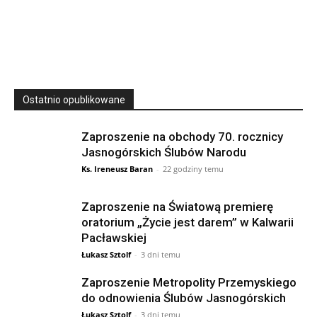
SIERPNIA, 2026
23 Niedz., 2026 00:00
Ostatnio opublikowane
Zaproszenie na obchody 70. rocznicy
Jasnogórskich Ślubów Narodu
Ks. Ireneusz Baran
-
22 godziny temu
Zaproszenie na Światową premierę
oratorium „Życie jest darem” w Kalwarii
Pacławskiej
Łukasz Sztolf
-
3 dni temu
Zaproszenie Metropolity Przemyskiego
do odnowienia Ślubów Jasnogórskich
Łukasz Sztolf
-
3 dni temu