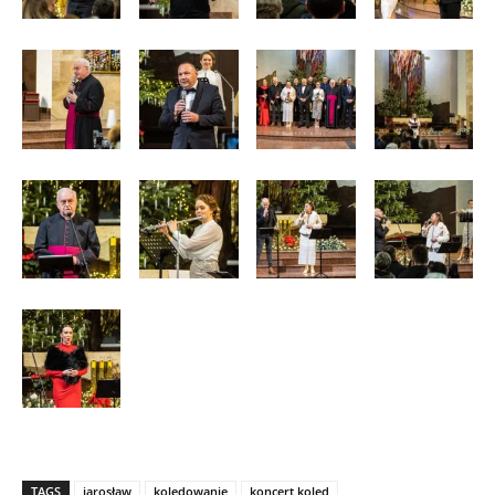
TAGS
jarosław
kolędowanie
koncert koled