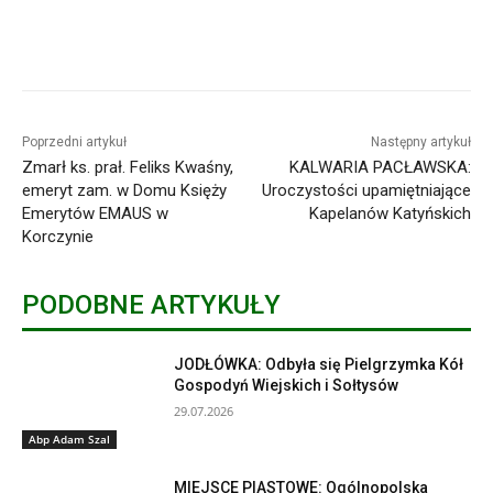
Poprzedni artykuł
Następny artykuł
Zmarł ks. prał. Feliks Kwaśny,
KALWARIA PACŁAWSKA:
emeryt zam. w Domu Księży
Uroczystości upamiętniające
Emerytów EMAUS w
Kapelanów Katyńskich
Korczynie
PODOBNE ARTYKUŁY
JODŁÓWKA: Odbyła się Pielgrzymka Kół
Gospodyń Wiejskich i Sołtysów
29.07.2026
Abp Adam Szal
MIEJSCE PIASTOWE: Ogólnopolska