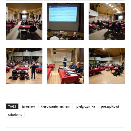
TAGS
jarosław
kierowanie ruchem
pielgrzymka
porządkowi
szkolenie