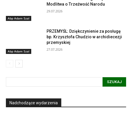
Modlitwa o Trzeźwość Narodu
29.07.2026
Abp Adam Szal
PRZEMYŚL: Dziękczynienie za posługę
bp. Krzysztofa Chudzio w archidiecezji
przemyskiej
27.07.2026
Abp Adam Szal
SZUKAJ
Nadchodzące wydarzenia
Informacja dot. funkcjonowania Sądu