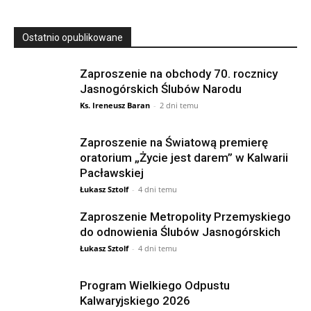
Ostatnio opublikowane
Zaproszenie na obchody 70. rocznicy
Jasnogórskich Ślubów Narodu
Ks. Ireneusz Baran
-
2 dni temu
Zaproszenie na Światową premierę
oratorium „Życie jest darem” w Kalwarii
Pacławskiej
Łukasz Sztolf
-
4 dni temu
Zaproszenie Metropolity Przemyskiego
do odnowienia Ślubów Jasnogórskich
Łukasz Sztolf
-
4 dni temu
Program Wielkiego Odpustu
Kalwaryjskiego 2026