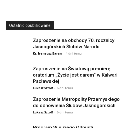
Ostatnio opublikowane
Zaproszenie na obchody 70. rocznicy
Jasnogórskich Ślubów Narodu
Ks. Ireneusz Baran
-
4 dni temu
Zaproszenie na Światową premierę
oratorium „Życie jest darem” w Kalwarii
Pacławskiej
Łukasz Sztolf
-
6 dni temu
Zaproszenie Metropolity Przemyskiego
do odnowienia Ślubów Jasnogórskich
Łukasz Sztolf
-
6 dni temu
Program Wielkiego Odpustu