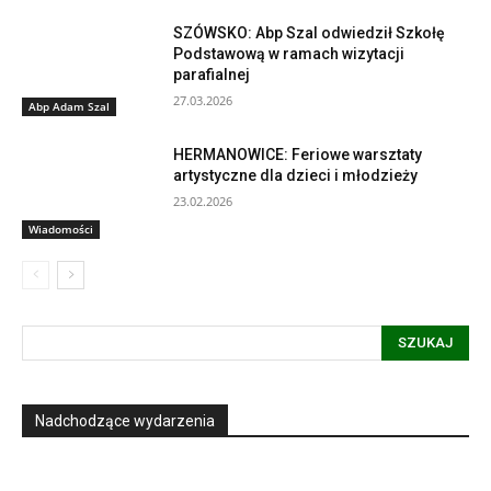
SZÓWSKO: Abp Szal odwiedził Szkołę
Podstawową w ramach wizytacji
parafialnej
27.03.2026
Abp Adam Szal
HERMANOWICE: Feriowe warsztaty
artystyczne dla dzieci i młodzieży
23.02.2026
Wiadomości
SZUKAJ
Nadchodzące wydarzenia