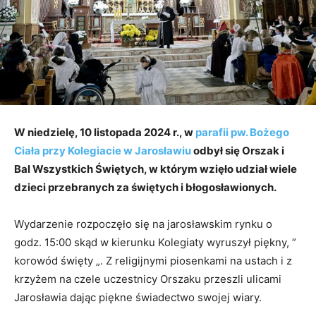
W niedzielę, 10 listopada 2024 r., w
parafii pw. Bożego
Ciała przy Kolegiacie w Jarosławiu
odbył się Orszak i
Bal Wszystkich Świętych, w którym wzięło udział wiele
dzieci przebranych za świętych i błogosławionych.
Wydarzenie rozpoczęło się na jarosławskim rynku o
godz. 15:00 skąd w kierunku Kolegiaty wyruszył piękny, ”
korowód święty „. Z religijnymi piosenkami na ustach i z
krzyżem na czele uczestnicy Orszaku przeszli ulicami
Jarosławia dając piękne świadectwo swojej wiary.