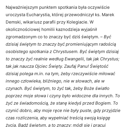
Najważniejszym punktem spotkania była oczywiście
uroczysta Eucharystia, której przewodniczył ks. Marek
Demski, wikariusz parafii przy Kolegiacie. W
okolicznościowej homilii kaznodzieja wyjaśnił
zgromadzonym co to znaczy być dziś świętym. –
Być
dzisiaj świętym to znaczy być promieniującym radością
osobistego spotkania z Chrystusem. Być świętym dzisiaj
to znaczy żyć realnie według Ewangelii, tak jak Chrystus;
tak jak naucza Ojciec Święty. Zaufaj Panu! Świętość
dzisiaj polega m.in. na tym, żeby rzeczywiście miłować
innego człowieka, bliźniego, nie w słowach, ale w
czynach. Być świętym, to żyć tak, żeby Boże światło
poprzez moje słowa i czyny było widoczne dla innych. To
żyć ze świadomością, że stanę kiedyś przed Bogiem. To
czynić dobro, aby moje ręce nie były puste, gdy przyjdzie
czas rozliczenia, aby wypełniać treścią swoją księgę
życia. Bądź świętym, a to znaczy: módl się i pracuj