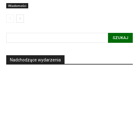
Wiadomości
SZUKAJ
Nadchodzące wydarzenia
Informacja dot. funkcjonowania Sądu
Metropolitalnego