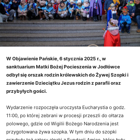
W Objawienie Pańskie, 6 stycznia 2025 r., w
sanktuarium Matki Bożej Pocieszenia w Jodłówce
odbył się orszak rodzin królewskich do Żywej Szopki i
zawierzenie Dzieciątku Jezus rodzin z parafii oraz
przybyłych gości.
Wydarzenie rozpoczęła uroczysta Eucharystia o godz.
11:00, po której zebrani w procesji przeszli do ołtarza
polowego, gdzie od Wigilii Bożego Narodzenia jest
przygotowana żywa szopka. W tym dniu do szopki
przybyły też cztery alpaki z Fundacji Amico, które były