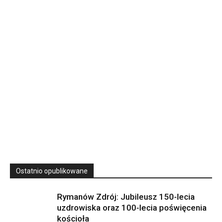
Rekolekcje kapłańskie w WSD Przemyśl – Seria III
Wyższe Seminarium Duchowne,
ul. Zamkowa 5 Przemyśl,
podkarpackie 37-700 Polska
23
SIERPNIA, 2026
23 Niedz., 2026 00:00
Ostatnio opublikowane
Rymanów Zdrój: Jubileusz 150-lecia
uzdrowiska oraz 100-lecia poświęcenia
kościoła