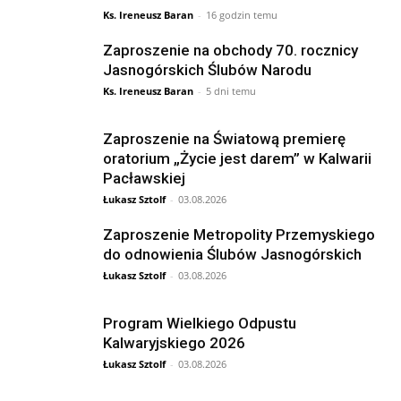
Ks. Ireneusz Baran
-
16 godzin temu
Zaproszenie na obchody 70. rocznicy
Jasnogórskich Ślubów Narodu
Ks. Ireneusz Baran
-
5 dni temu
Zaproszenie na Światową premierę
oratorium „Życie jest darem” w Kalwarii
Pacławskiej
Łukasz Sztolf
-
03.08.2026
Zaproszenie Metropolity Przemyskiego
do odnowienia Ślubów Jasnogórskich
Łukasz Sztolf
-
03.08.2026
Program Wielkiego Odpustu
Kalwaryjskiego 2026
Łukasz Sztolf
-
03.08.2026