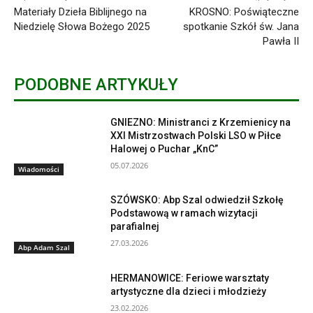
Materiały Dzieła Biblijnego na
KROSNO: Poświąteczne
Niedzielę Słowa Bożego 2025
spotkanie Szkół św. Jana
Pawła II
PODOBNE ARTYKUŁY
GNIEZNO: Ministranci z Krzemienicy na
XXI Mistrzostwach Polski LSO w Piłce
Halowej o Puchar „KnC”
05.07.2026
Wiadomości
SZÓWSKO: Abp Szal odwiedził Szkołę
Podstawową w ramach wizytacji
parafialnej
27.03.2026
Abp Adam Szal
HERMANOWICE: Feriowe warsztaty
artystyczne dla dzieci i młodzieży
23.02.2026