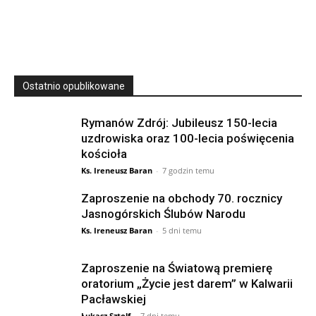
23 Niedz., 2026 00:00
Ostatnio opublikowane
Rymanów Zdrój: Jubileusz 150-lecia
uzdrowiska oraz 100-lecia poświęcenia
kościoła
Ks. Ireneusz Baran
-
7 godzin temu
Zaproszenie na obchody 70. rocznicy
Jasnogórskich Ślubów Narodu
Ks. Ireneusz Baran
-
5 dni temu
Zaproszenie na Światową premierę
oratorium „Życie jest darem” w Kalwarii
Pacławskiej
Łukasz Sztolf
-
7 dni temu