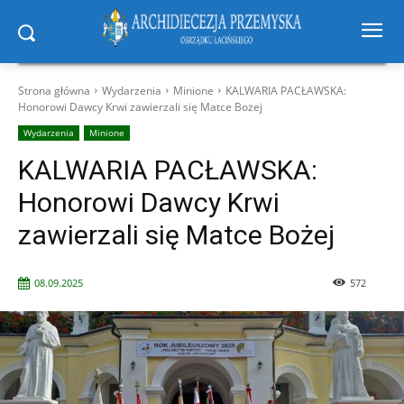
Strona główna
Wydarzenia
Minione
KALWARIA PACŁAWSKA:
Honorowi Dawcy Krwi zawierzali się Matce Bożej
Wydarzenia
Minione
KALWARIA PACŁAWSKA:
Honorowi Dawcy Krwi
zawierzali się Matce Bożej
08.09.2025
572