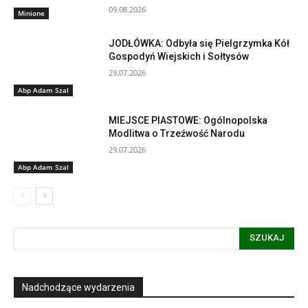
09.08.2026
Minione
JODŁÓWKA: Odbyła się Pielgrzymka Kół
Gospodyń Wiejskich i Sołtysów
29.07.2026
Abp Adam Szal
MIEJSCE PIASTOWE: Ogólnopolska
Modlitwa o Trzeźwość Narodu
29.07.2026
Abp Adam Szal
SZUKAJ
Nadchodzące wydarzenia