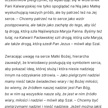
Pani Kalwaryjskiej nie tylko spoglądać na Nią jako Matkę
wysłuchującą naszych próśb, ale by patrzeć też na Jej
serce. –
Chcemy patrzeć na to serce jako wzór
postępowania, ale także jako zachętę do tego, aby iść
tą drogą, którą szła Najświętsza Maryja Panna. Byśmy też
tutaj, na Kalwarii Pacławskiej szli drogą, którą szła Maryja,
ale także drogą, którą szedł Pan Jezus
– mówił abp Szal.
Zwracając uwagę na serce Matki Bożej, hierarcha
zauważył, że krwiodawcy posługują się symbolem serca,
aby pokazać ideę, której służą i która niesie nadzieję
innym na odzyskanie zdrowia. –
Jako pielgrzymi nadziei
mamy nieść także świadectwo wiary i tej Bożej miłości,
bo wiemy, że źródłem naszej nadziei jest Pan Bóg,
bo w nim są wszystkie nasze siły, że jest w nim źródło
wiary, miłości i nadziei
– mówił abp Szal. –
Chcemy być
pielgrzymami nadziei i nieść nadzieję. Jeżeli można jakiś