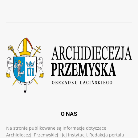
O NAS
Na stronie publikowane są informacje dotyczące
Archidiecezji Przemyskiej i jej instytucji. Redakcja portalu