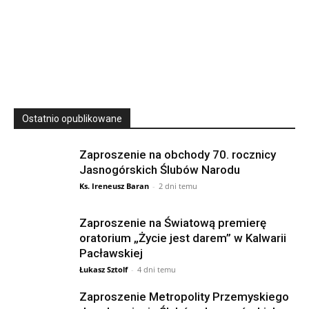
23
SIERPNIA, 2026
23 Niedz., 2026 00:00
Ostatnio opublikowane
Zaproszenie na obchody 70. rocznicy
Jasnogórskich Ślubów Narodu
Ks. Ireneusz Baran
-
2 dni temu
Zaproszenie na Światową premierę
oratorium „Życie jest darem” w Kalwarii
Pacławskiej
Łukasz Sztolf
-
4 dni temu
Zaproszenie Metropolity Przemyskiego