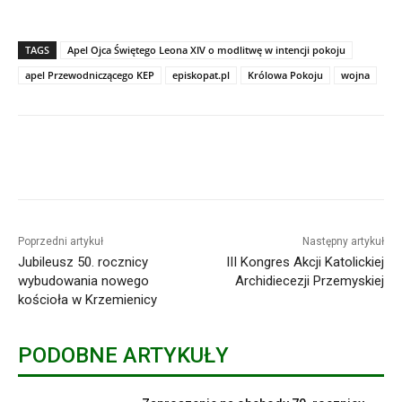
TAGS
Apel Ojca Świętego Leona XIV o modlitwę w intencji pokoju
apel Przewodniczącego KEP
episkopat.pl
Królowa Pokoju
wojna
Poprzedni artykuł
Następny artykuł
Jubileusz 50. rocznicy
III Kongres Akcji Katolickiej
wybudowania nowego
Archidiecezji Przemyskiej
kościoła w Krzemienicy
PODOBNE ARTYKUŁY