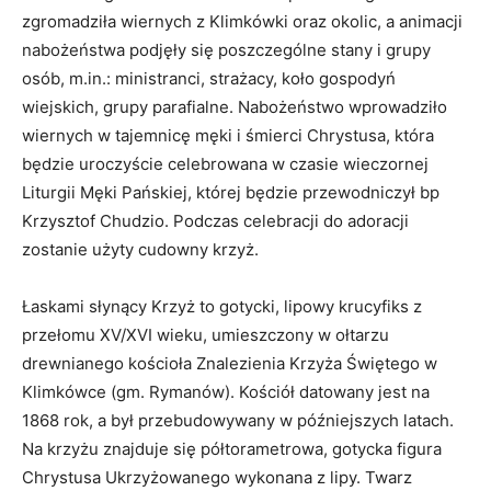
zgromadziła wiernych z Klimkówki oraz okolic, a animacji
nabożeństwa podjęły się poszczególne stany i grupy
osób, m.in.: ministranci, strażacy, koło gospodyń
wiejskich, grupy parafialne. Nabożeństwo wprowadziło
wiernych w tajemnicę męki i śmierci Chrystusa, która
będzie uroczyście celebrowana w czasie wieczornej
Liturgii Męki Pańskiej, której będzie przewodniczył bp
Krzysztof Chudzio. Podczas celebracji do adoracji
zostanie użyty cudowny krzyż.
Łaskami słynący Krzyż to gotycki, lipowy krucyfiks z
przełomu XV/XVI wieku, umieszczony w ołtarzu
drewnianego kościoła Znalezienia Krzyża Świętego w
Klimkówce (gm. Rymanów). Kościół datowany jest na
1868 rok, a był przebudowywany w późniejszych latach.
Na krzyżu znajduje się półtorametrowa, gotycka figura
Chrystusa Ukrzyżowanego wykonana z lipy. Twarz