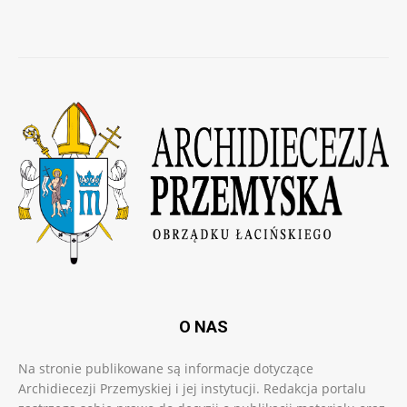
O NAS
Na stronie publikowane są informacje dotyczące
Archidiecezji Przemyskiej i jej instytucji. Redakcja portalu