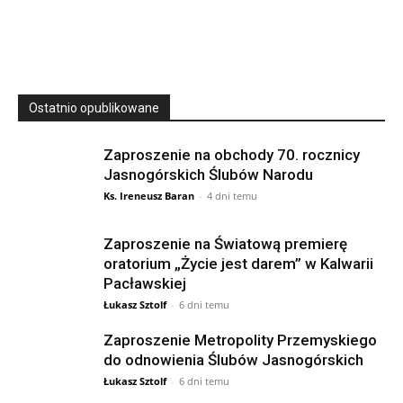
23 Niedz., 2026 00:00
Ostatnio opublikowane
Zaproszenie na obchody 70. rocznicy
Jasnogórskich Ślubów Narodu
Ks. Ireneusz Baran
-
4 dni temu
Zaproszenie na Światową premierę
oratorium „Życie jest darem” w Kalwarii
Pacławskiej
Łukasz Sztolf
-
6 dni temu
Zaproszenie Metropolity Przemyskiego
do odnowienia Ślubów Jasnogórskich
Łukasz Sztolf
-
6 dni temu