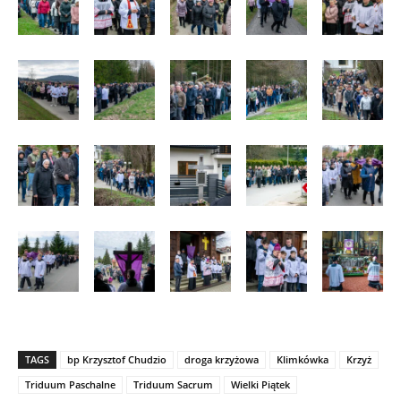
TAGS
bp Krzysztof Chudzio
droga krzyżowa
Klimkówka
Krzyż
Triduum Paschalne
Triduum Sacrum
Wielki Piątek