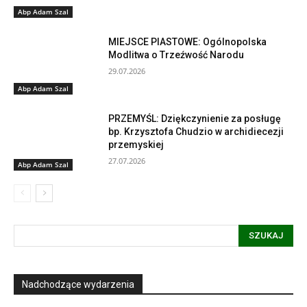
Abp Adam Szal
MIEJSCE PIASTOWE: Ogólnopolska
Modlitwa o Trzeźwość Narodu
29.07.2026
Abp Adam Szal
PRZEMYŚL: Dziękczynienie za posługę
bp. Krzysztofa Chudzio w archidiecezji
przemyskiej
27.07.2026
Abp Adam Szal
SZUKAJ
Nadchodzące wydarzenia