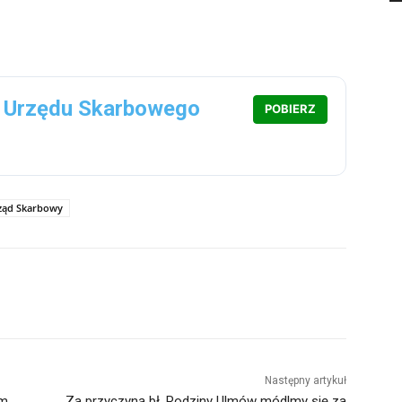
 Urzędu Skarbowego
POBIERZ
ząd Skarbowy
Następny artykuł
um
Za przyczyną bł. Rodziny Ulmów módlmy się za