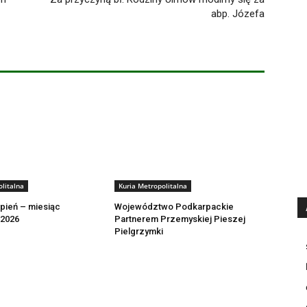
abp. Józefa
litalna
Kuria Metropolitalna
rpień – miesiąc
Województwo Podkarpackie
 2026
Partnerem Przemyskiej Pieszej
Pielgrzymki