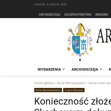
czwartek, 6 sierpnia, 2026
ARCHIDIECEZJA
DUSZPASTERSTWO
RODZINA
WYDARZENIA
ARCHIDIECEZJA
K
Strona główna
Kuria Metropolitalna
Konieczność zł
Kuria Metropolitalna
Z życia Diecezji
Konieczność złoż