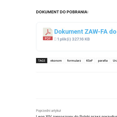
DOKUMENT DO POBRANIA:
Dokument ZAW-FA do
1 plik(i)
327.16 KB
TAGS
ekonom
formularz
KSeF
parafia
Ur
Udział
Poprzedni artykuł
Leon XIV zaproszony do Polski przez prezydi