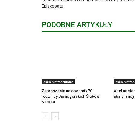
Episkopatu
PODOBNE ARTYKUŁY
Kuria Metropolitalna
Kuria Metropo
Zaproszenie na obchody 70.
Apel na sie
rocznicy Jasnogórskich Ślubów
abstynencji
Narodu