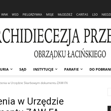
WNK
WSD
PIELGRZYMKA
MISJE
MŁODZIEŻ
CARITAS
LSO
NIEDZ
URIA
SĄD
INSTYTUCJE
PARAFIE
DO POBRAN
ożenia w Urzędzie Skarbowym dokumentu ZAW-FA
enia w Urzędzie