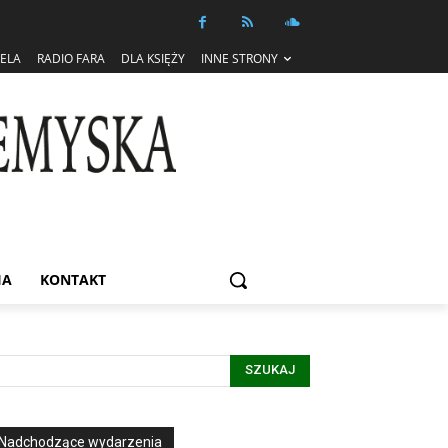
IELA
RADIO FARA
DLA KSIĘŻY
INNE STRONY
IA
KONTAKT
SZUKAJ
Nadchodzące wydarzenia