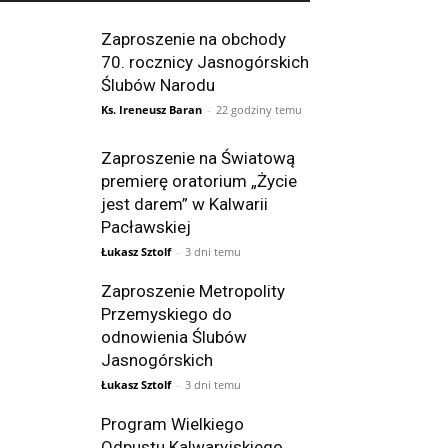
Zaproszenie na obchody
70. rocznicy Jasnogórskich
Ślubów Narodu
Ks. Ireneusz Baran
-
22 godziny temu
Zaproszenie na Światową
premierę oratorium „Życie
jest darem” w Kalwarii
Pacławskiej
Łukasz Sztolf
-
3 dni temu
Zaproszenie Metropolity
Przemyskiego do
odnowienia Ślubów
Jasnogórskich
Łukasz Sztolf
-
3 dni temu
Program Wielkiego
Odpustu Kalwaryjskiego