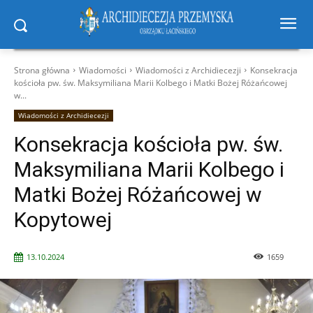
Strona główna
Wiadomości
Wiadomości z Archidiecezji
Konsekracja
kościoła pw. św. Maksymiliana Marii Kolbego i Matki Bożej Różańcowej
w...
Wiadomości z Archidiecezji
Konsekracja kościoła pw. św.
Maksymiliana Marii Kolbego i
Matki Bożej Różańcowej w
Kopytowej
13.10.2024
1659