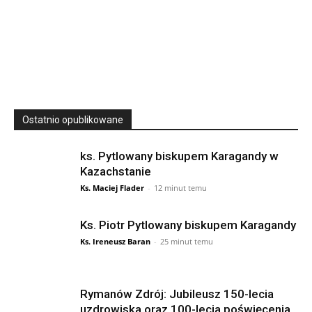
23
SIERPNIA, 2026
23 Niedz., 2026 00:00
Ostatnio opublikowane
ks. Pytlowany biskupem Karagandy w
Kazachstanie
Ks. Maciej Flader
-
12 minut temu
Ks. Piotr Pytlowany biskupem Karagandy
Ks. Ireneusz Baran
-
25 minut temu
Rymanów Zdrój: Jubileusz 150-lecia
uzdrowiska oraz 100-lecia poświęcenia