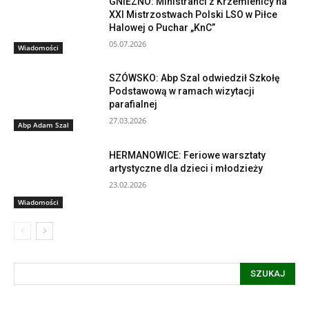
GNIEZNO: Ministranci z Krzemienicy na
XXI Mistrzostwach Polski LSO w Piłce
Halowej o Puchar „KnC”
05.07.2026
Wiadomości
SZÓWSKO: Abp Szal odwiedził Szkołę
Podstawową w ramach wizytacji
parafialnej
27.03.2026
Abp Adam Szal
HERMANOWICE: Feriowe warsztaty
artystyczne dla dzieci i młodzieży
23.02.2026
Wiadomości
SZUKAJ