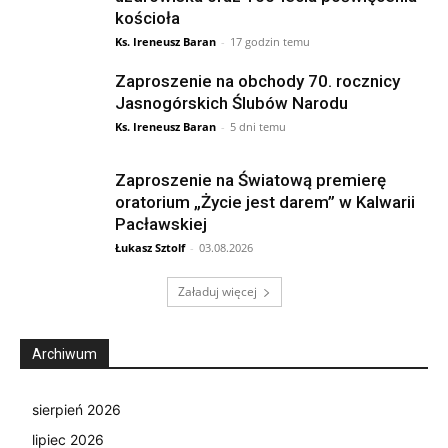
kościoła
Ks. Ireneusz Baran
-
17 godzin temu
Zaproszenie na obchody 70. rocznicy
Jasnogórskich Ślubów Narodu
Ks. Ireneusz Baran
-
5 dni temu
Zaproszenie na Światową premierę
oratorium „Życie jest darem” w Kalwarii
Pacławskiej
Łukasz Sztolf
-
03.08.2026
Załaduj więcej
Archiwum
sierpień 2026
lipiec 2026